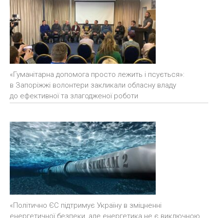
«Гуманітарна допомога просто лежить і псується»:
в Запоріжжі волонтери закликали обласну владу
до ефективної та злагодженої роботи
«Політично ЄС підтримує Україну в зміцненні
енергетичної безпеки, але енергетика не є виключною