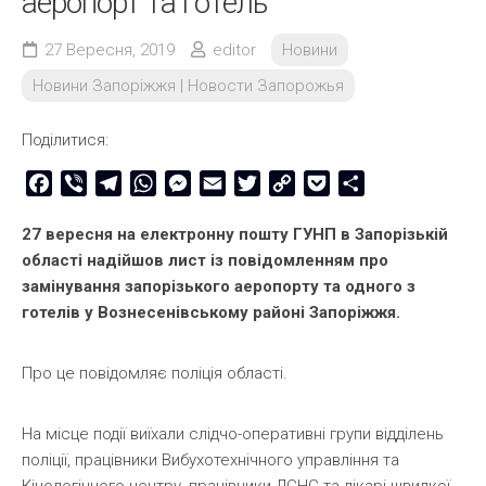
аеропорт та готель
27 Вересня, 2019
editor
Новини
Новини Запоріжжя | Новости Запорожья
Поділитися:
Facebook
Viber
Telegram
WhatsApp
Messenger
Email
Twitter
Copy
Pocket
Share
Link
27 вересня на електронну пошту ГУНП в Запорізькій
області надійшов лист із повідомленням про
замінування запорізького аеропорту та одного з
готелів у Вознесенівському районі Запоріжжя.
Про це повідомляє поліція області.
На місце події виїхали слідчо-оперативні групи відділень
поліції, працівники Вибухотехнічного управління та