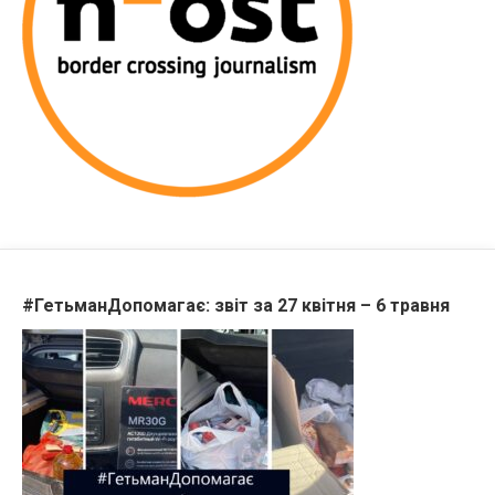
#ГетьманДопомагає: звіт за 27 квітня – 6 травня