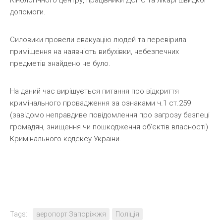
Кінологічного центру, працівники ДСНС та лікарі швидкої
допомоги.
Силовики провели евакуацію людей та перевірила
приміщення на наявність вибухівки, небезпечних
предметів знайдено не було.
На даний час вирішується питання про відкриття
кримінального провадження за ознаками ч.1 ст.259
(завідомо неправдиве повідомлення про загрозу безпеці
громадян, знищення чи пошкодження об’єктів власності)
Кримінального кодексу України.
Tags:
аеропорт Запоріжжя
Поліція