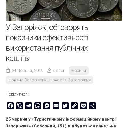
У Запоріжжі обговорять
показники ефективності
використання публічних
коштів
24 Червня, 2019
editor
Новини
Новини Запоріжжя | Новости Запорожья
Поділитися:
Facebook
Viber
Telegram
WhatsApp
Messenger
Email
Twitter
Copy
Pocket
Share
Link
25 червня у «Туристичному інформаційному центрі
Запоріжжя» (Соборний, 151) відбудеться панельна