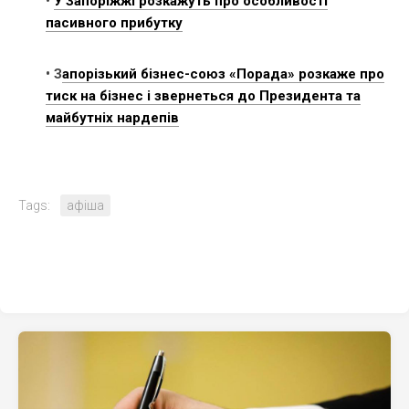
•
У Запоріжжі розкажуть про особливості
пасивного прибутку
• З
апорізький бізнес-союз «Порада» розкаже про
тиск на бізнес і звернеться до Президента та
майбутніх нардепів
Tags:
афіша