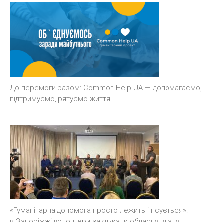
До перемоги разом: Common Help UA — допомагаємо,
підтримуємо, рятуємо життя!
«Гуманітарна допомога просто лежить і псується»:
в Запоріжжі волонтери закликали обласну владу