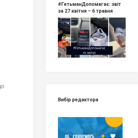
#ГетьманДопомагає: звіт
за 27 квітня – 6 травня
що
Вибір редактора