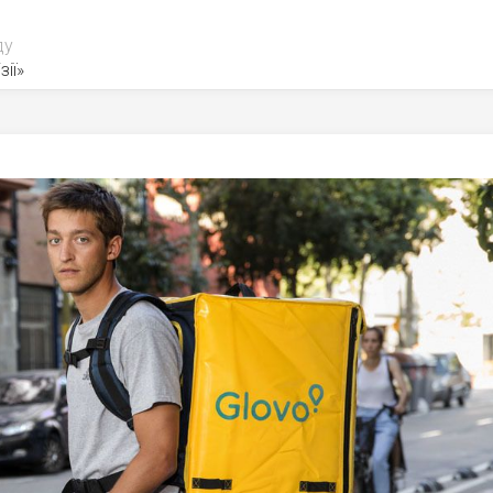
ду
зії»