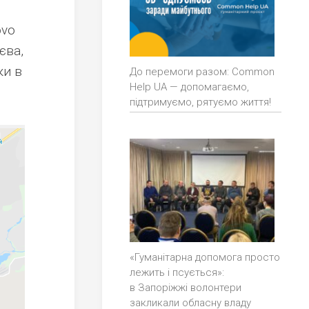
ovo
єва,
ки в
До перемоги разом: Common
Help UA — допомагаємо,
підтримуємо, рятуємо життя!
«Гуманітарна допомога просто
лежить і псується»:
в Запоріжжі волонтери
закликали обласну владу