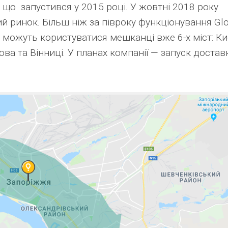
 що запустився у 2015 році. У жовтні 2018 року
й ринок. Більш ніж за півроку функціонування Gl
и можуть користуватися мешканці вже 6-х міст: Ки
ова та Вінниці. У планах компанії — запуск достав