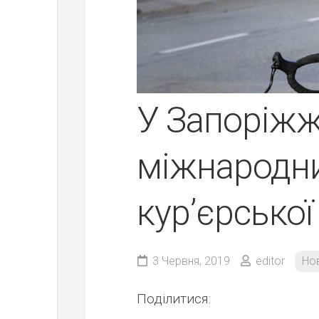
У Запоріжж
міжнародни
кур’єрської
3 Червня, 2019
editor
Но
Поділитися: