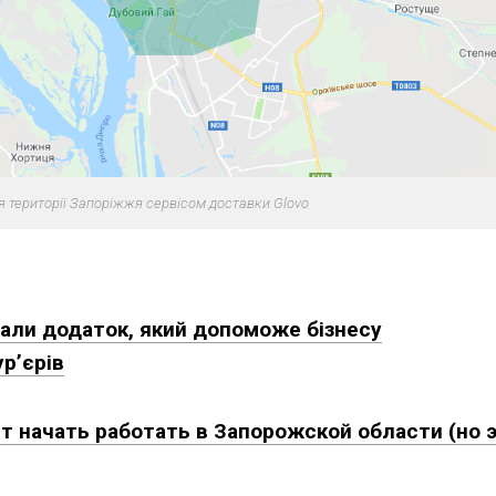
 території Запоріжжя сервісом доставки Glovo
али додаток, який допоможе бізнесу
р’єрів
 начать работать в Запорожской области (но 