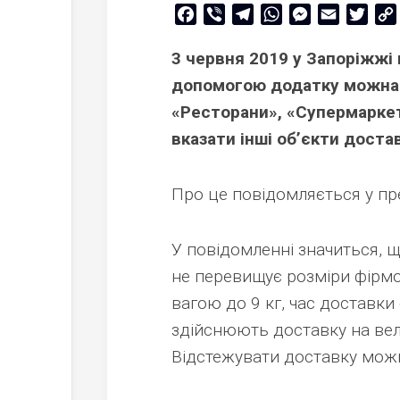
Facebook
Viber
Telegram
WhatsApp
Messenger
Email
Twitt
3 червня 2019 у Запоріжжі
допомогою додатку можна 
«Ресторани», «Супермаркети
вказати інші об’єкти доста
Про це повідомляється у прес
У повідомленні значиться, 
не перевищує розміри фірм
вагою до 9 кг, час доставки
здійснюють доставку на вело
Відстежувати доставку можна