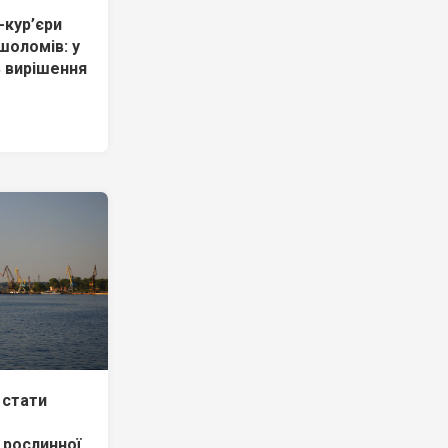
-кур’єри
шоломів: у
 вирішення
 стати
 рослинної