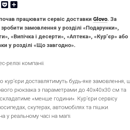
er
Copy
Pocket
Share
Link
 почав працювати сервіс доставки
Glovo
. За
зробити замовлення у розділі «Подарунки»,
», «Випічка і десерти», «Аптека», «Кур’єр» або
вки у розділі «Що завгодно».
-релізі компанії.
що кур’єри доставлятимуть будь-яке замовлення, 
ового рюкзака з параметрами до 40x40x30 см та
 складатиме «менше години». Кур’єри сервісу
сипедах, скутерах, автомобілях та пішки.
 у реальному часі на мапі.