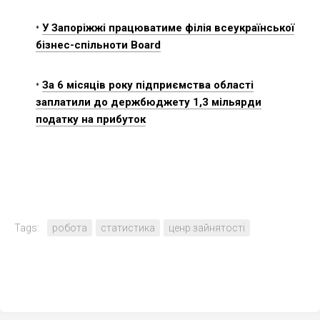
•
У Запоріжжі працюватиме філія всеукраїнської
бізнес-спільноти Board
•
За 6 місяців року підприємства області
заплатили до держбюджету 1,3 мільярди
податку на прибуток
Tags:
робота
статистика
ценр зайнятості