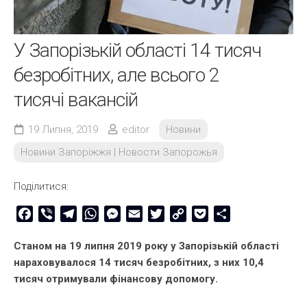
У Запорізькій області 14 тисяч
безробітних, але всього 2
тисячі вакансій
19 Липня, 2019
editor
Новини
Новини Запоріжжя | Новости Запорожья
Поділитися:
Facebook
Viber
Telegram
WhatsApp
Messenger
Email
Twitter
Copy
Pocket
Share
Link
Станом на 19 липня 2019 року у Запорізькій області
нараховувалося 14 тисяч безробітних, з них 10,4
тисяч отримували фінансову допомогу.