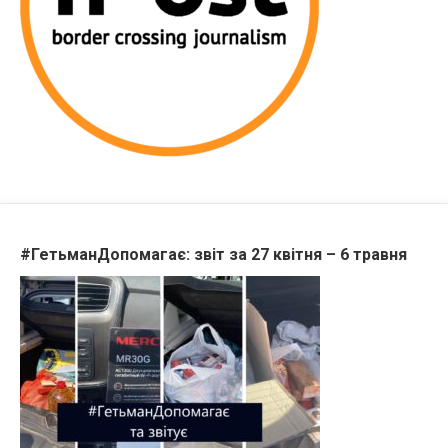
#ГетьманДопомагає: звіт за 27 квітня – 6 травня