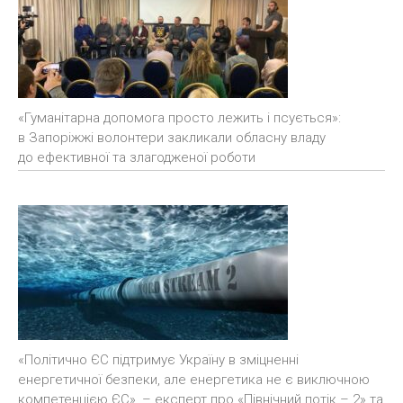
«Гуманітарна допомога просто лежить і псується»:
в Запоріжжі волонтери закликали обласну владу
до ефективної та злагодженої роботи
«Політично ЄС підтримує Україну в зміцненні
енергетичної безпеки, але енергетика не є виключною
компетенцією ЄС», – експерт про «Північний потік – 2» та