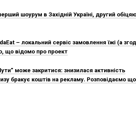
перший шоурум в Західній Україні, другий обіця
daЕat – локальний сервіс замовлення їжі (а зго
о, що відомо про проект
Пути” може закритися: знизилася активність
ризу бракує коштів на рекламу. Розповідаємо що