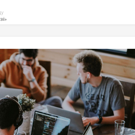
ду
зії»