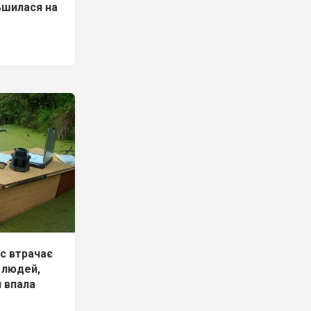
ьшилася на
ес втрачає
є людей,
й впала