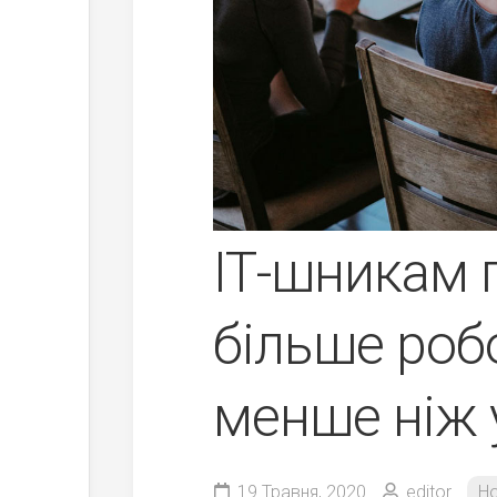
ІТ-шникам 
більше робо
менше ніж 
19 Травня, 2020
editor
Н