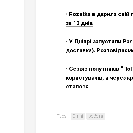
•
Rozetka відкрила свій 
за 10 днів
•
У Дніпрі запустили Рan
доставка). Розповідаєм
•
Сервіс попутників “По
користувачів, а через к
сталося
Tags:
Djinni
робота