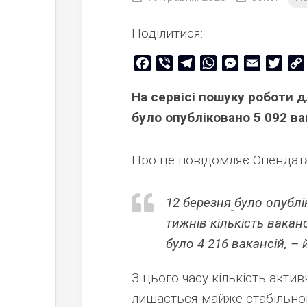
Поділитися:
Facebook
Viber
Telegram
WhatsApp
Messenger
Email
Twitt
На сервісі пошуку роботи дл
було опубліковано 5 092 ва
Про це повідомляє Опендат
12 березня
було опублі
тижнів кількість вакан
було 4 216 вакансій, –
З цього часу кількість активн
лишається майже стабільною.