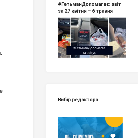
#ГетьманДопомагає: звіт
за 27 квітня – 6 травня
.
ка
Вибір редактора