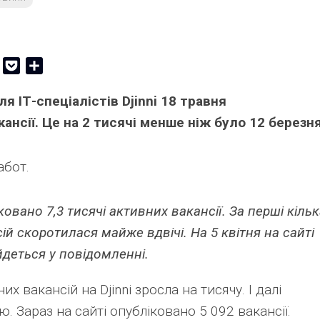
er
Copy
Pocket
Share
Link
я ІТ-спеціалістів Djinni 18 травня
кансії. Це на 2 тисячі менше ніж було 12 березня
абот.
ковано 7,3 тисячі активних вакансії. За перші кіль
сій скоротилася майже вдвічі. На 5 квітня на сайті
 йдеться у повідомленні.
их вакансій на Djinni зросла на тисячу. І далі
 Зараз на сайті опубліковано 5 092 вакансії.