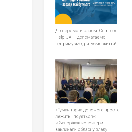
До перемоги разом: Common
Help UA — допомагаємо,
підтримуємо, рятуємо життя!
«Гуманітарна допомога просто
лежить і псується»:
в Запоріжжі волонтери
закликали обласну владу