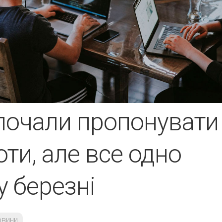
почали пропонувати
ти, але все одно
у березні
овини