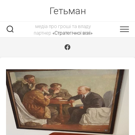
Skip
Гетьман
to
content
медіа про гроші та владу
партнер
«Стратегічної візії»