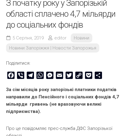
З початку року у Запорізькій
області сплачено 4,7 мільярди
до соціальних фондів
5 Серпня, 2019
editor
Новини
Новини Запоріжжя | Новости Запорожья
Поділитися:
Facebook
Viber
Telegram
WhatsApp
Messenger
Email
Twitter
Copy
Pocket
Share
Link
За сім місяців року запорізькі платники податків
направили до Пенсійного і соціальних фондів 4,7
мільярди гривень (не враховуючи великі
підприємства).
Про це повідомляє прес-служба ДФС Запорізької
області.