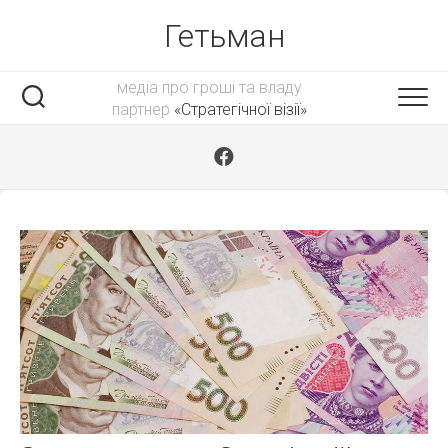
Skip
Гетьман
to
content
медіа про гроші та владу
партнер
«Стратегічної візії»