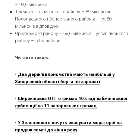
– 93,6 мільйона,
Токмака і Токмацького району – 89 мільйонів,
Пологівського і Запорізького районів – по 80
мільйонів відповідно,
Оріхівського району – 68,6 мільйона, Гуляйпільського
району – 54 мільйони
Читайте також:
•
Два держпідприємства мають найбільші у
Запорізькій області борги по зарплаті
•
Широківська ОТГ отримає 40% від кабмінівської
субвенції на 11 запорозьких громад
•
У Зеленського хочуть скасувати мораторій на
продаж землі до кінця року