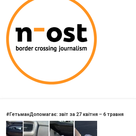
#ГетьманДопомагає: звіт за 27 квітня – 6 травня