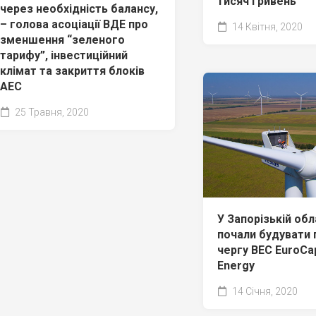
тисяч гривень
через необхідність балансу,
– голова асоціації ВДЕ про
14 Квітня, 2020
зменшення “зеленого
тарифу”, інвестиційний
клімат та закриття блоків
АЕС
25 Травня, 2020
У Запорізькій обл
почали будувати
чергу ВЕС EuroC
Energy
14 Січня, 2020