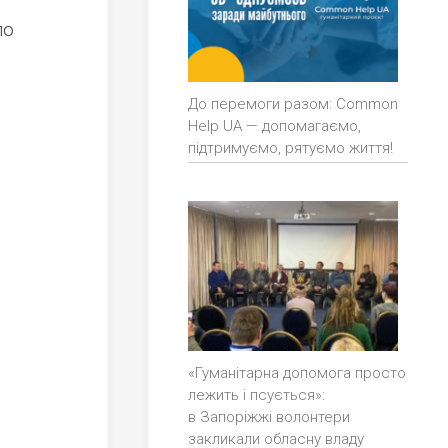
ло
До перемоги разом: Common
Help UA — допомагаємо,
підтримуємо, рятуємо життя!
«Гуманітарна допомога просто
лежить і псується»:
в Запоріжжі волонтери
закликали обласну владу