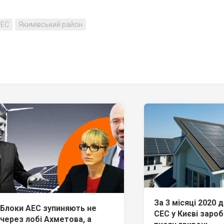
ВЕС
Якимівський район
За 3 місяці 2020 
Блоки АЕС зупиняють не
СЕС у Києві зароб
через лобі Ахметова, а