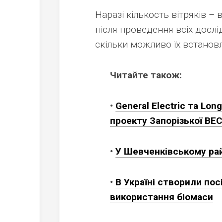
Наразі кількость вітряків – 
після проведення всіх дослі
скільки можливо їх встанов
Читайте також:
•
General Electric та L
проекту Запорізької ВЕ
•
У Шевченківському рай
•
В Україні створили по
використання біомаси