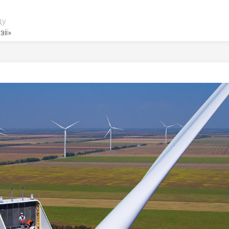
ду
зії»