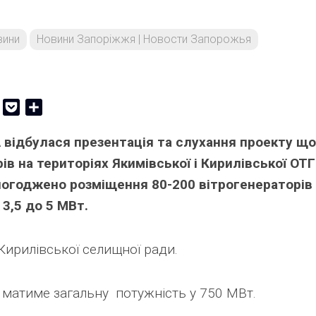
вини
Новини Запоріжжя | Новости Запорожья
er
Copy
Pocket
Share
Link
А відбулася презентація та слухання проекту щ
в на територіях Якимівської і Кирилівської ОТГ
погоджено розміщення 80-200 вітрогенераторів 
3,5 до 5 МВт.
Кирилівської селищної ради.
 матиме загальну потужність у 750 МВт.