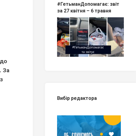
#ГетьманДопомагає: звіт
за 27 квітня – 6 травня
одо
. За
з
Вибір редактора