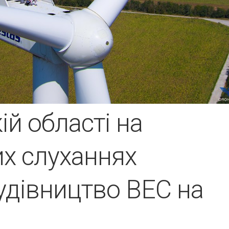
ій області на
х слуханнях
удівництво ВЕС на