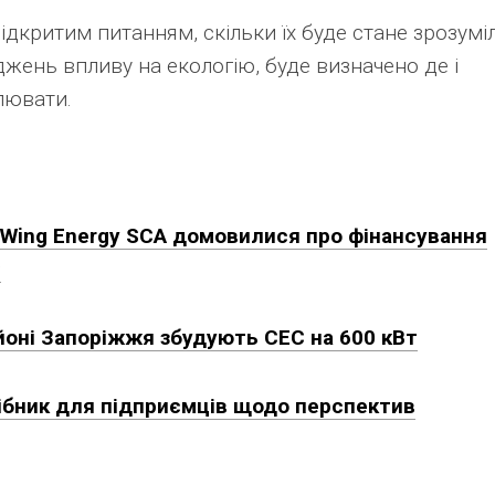
відкритим питанням, скільки їх буде стане зрозумі
джень впливу на екологію, буде визначено де і
лювати.
ongWing Energy SCA домовилися про фінансування
С
оні Запоріжжя збудують СЕС на 600 кВт
сібник для підприємців щодо перспектив