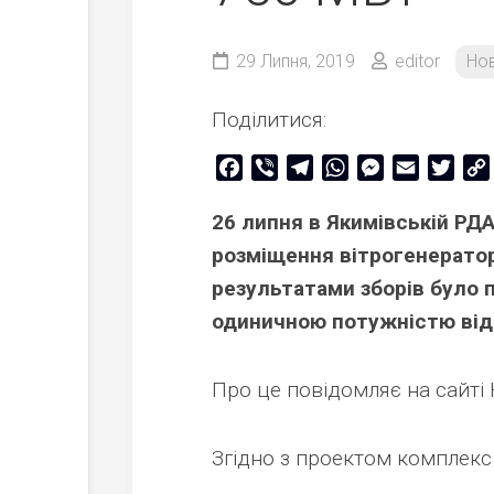
29 Липня, 2019
editor
Но
Поділитися:
Facebook
Viber
Telegram
WhatsApp
Messenger
Email
Twitt
26 липня в Якимівській РД
розміщення вітрогенераторі
результатами зборів було 
одиничною потужністю від 
Про це повідомляє на сайті 
Згідно з проектом комплекс