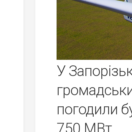
У Запорізьк
громадськи
погодили б
750 МВт