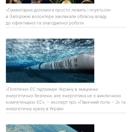
«Гуманітарна допомога просто лежить і псується»:
в Запоріжжі волонтери закликали обласну владу
до ефективної та злагодженої роботи
«Політично ЄС підтримує Україну в зміцненні
енергетичної безпеки, але енергетика не є виключною
компетенцією ЄС», – експерт про «Північний потік – 2» та
енергетичну кризу в Україні