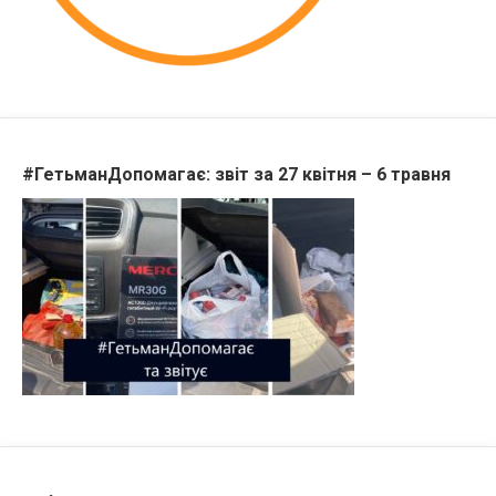
#ГетьманДопомагає: звіт за 27 квітня – 6 травня