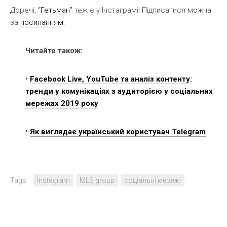
Доречі,
“Гетьман”
теж є у Інстаграмі! Підписатися можна
за
посиланням
.
Читайте також:
•
Facebook Live, YouTube та аналіз контенту:
тренди у комунікаціях з аудиторією у соціальних
мережах 2019 року
•
Як виглядає український користувач Telegram
Tags:
Instagram
MLS group
соціальні мережі