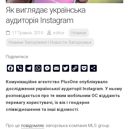
Як виглядає українська
аудиторія Instagram
17 Травня, 2019
editor
Новини
Новини Запоріжжя | Новости Запорожья
Поділитися:
Facebook
Viber
Telegram
WhatsApp
Messenger
Email
Twitter
Copy
Pocket
Share
Link
Комунікаційне агентство PlusOne опублікувало
дослідження української аудиторії Instagram. У ньому
розповідається про те яким мобільним ОС віддають
перевагу користувачі, їх вік і гендерне
співвідношення та інші відомості.
Про це
повідомляє
запорізька компанія MLS group.