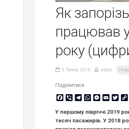
Як запоріз
працював у
року (цифр
3 Липня, 2019
editor
Нов
Поділитися:
Facebook
Viber
Telegram
WhatsApp
Messenger
Email
Twitt
У першому півріччі 2019 р
тисяч пасажирів. У 2018 ро