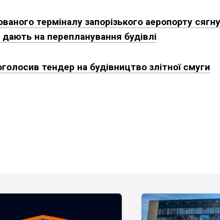
ваного терміналу запорізького аеропорту сягн
в дають на перепланування будівлі
оголосив тендер на будівництво злітної смуги