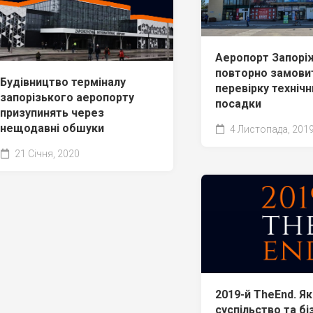
Аеропорт Запор
повторно замови
Будівництво терміналу
перевірку технічн
запорізького аеропорту
посадки
призупинять через
нещодавні обшуки
4 Листопада, 201
21 Січня, 2020
2019-й TheEnd. Як
суспільство та бі