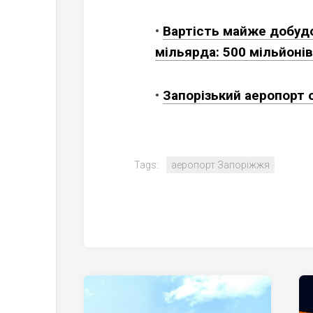
•
Вартість майже добудо
мільярда: 500 мільйоні
•
Запорізький аеропорт 
Tags:
аеропорт Запоріжжя