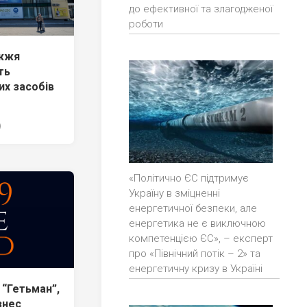
до ефективної та злагодженої
роботи
іжжя
ть
их засобів
9
«Політично ЄС підтримує
Україну в зміцненні
енергетичної безпеки, але
енергетика не є виключною
компетенцією ЄС», – експерт
про «Північний потік – 2» та
енергетичну кризу в Україні
 “Гетьман”,
знес