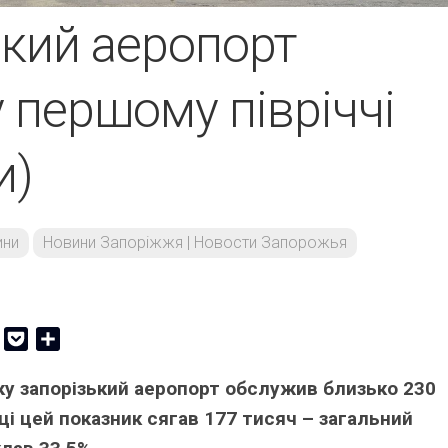
ький аеропорт
 першому півріччі
и)
ини
Новини Запоріжжя | Новости Запорожья
er
Copy
Pocket
Share
Link
оку запорізький аеропорт обслужив близько 230
ці цей показник сягав 177 тисяч – загальний