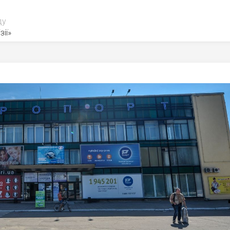
ду
зії»