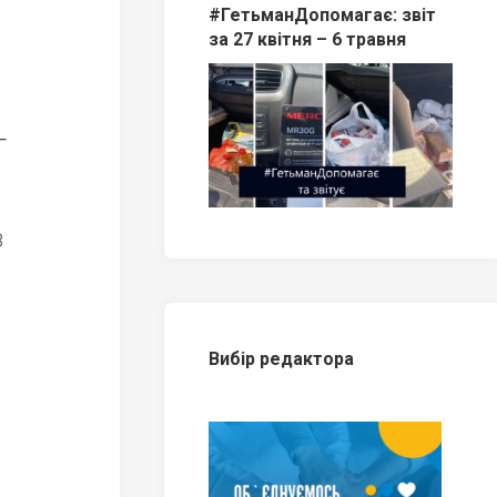
#ГетьманДопомагає: звіт
за 27 квітня – 6 травня
‒
8
Вибір редактора