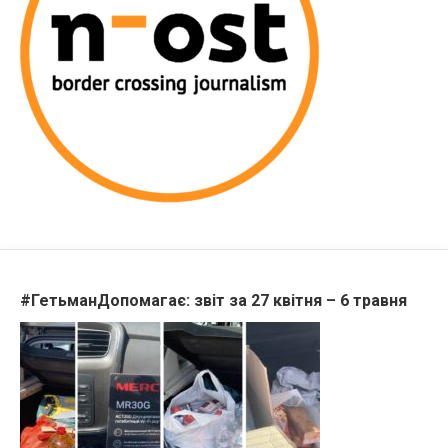
#ГетьманДопомагає: звіт за 27 квітня – 6 травня