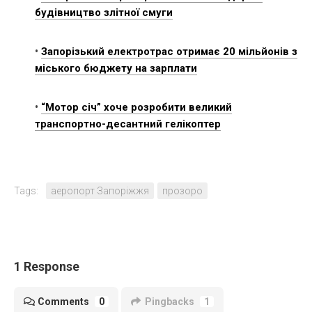
будівництво злітної смуги
•
Запорізький електротрас отримає 20 мільйонів з
міського бюджету на зарплати
•
“Мотор січ” хоче розробити великий
транспортно-десантний гелікоптер
Tags:
аеропорт Запоріжжя
прозоро
1 Response
Comments
0
Pingbacks
1