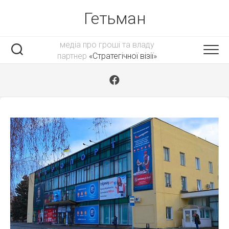
Skip
Гетьман
to
content
медіа про гроші та владу
партнер
«Стратегічної візії»