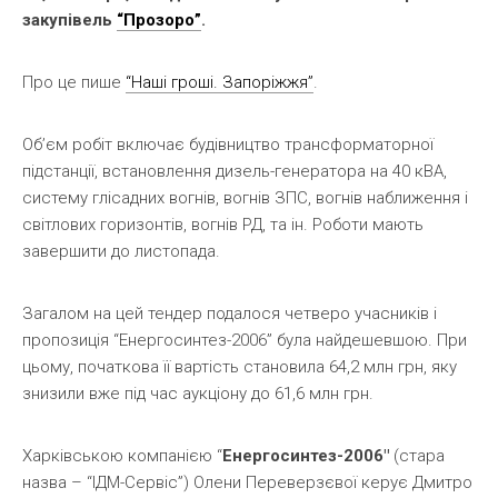
закупівель
“Прозоро”
.
Про це пише
“Наші гроші. Запоріжжя”
.
Об’єм робіт включає будівництво трансформаторної
підстанції, встановлення дизель-генератора на 40 кВА,
систему глісадних вогнів, вогнів ЗПС, вогнів наближення і
світлових горизонтів, вогнів РД, та ін. Роботи мають
завершити до листопада.
Загалом на цей тендер подалося четверо учасників і
пропозиція “Енергосинтез-2006” була найдешевшою. При
цьому, початкова її вартість становила 64,2 млн грн, яку
знизили вже під час аукціону до 61,6 млн грн.
Харківською компанією “
Енергосинтез-2006″
(стара
назва – “ІДМ-Сервіс”) Олени Переверзєвої керує Дмитро