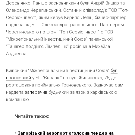
Дерев’янко. Раніше засновниками були Андрій Вишар та
Олександр Черепинський. Останній співволодіє ТОВ “Топ-
Сервіс-Інвест”, яким керує Кирило Левін, бізнес-партнер
нардепа від БПП Олександра Грановського. Партнером
Черепинського по фірмі “Топ-Сервіс-Інвест” є ТОВ
“Міжрегіональний Інвестиційний Союз” панамської
“Танагер Холдінгс Лімітед Інк” росіянина Михайла
Андреєва.
Київський “Міжрегіональний Інвестиційний Союз”
був
прописаний
у БЦ “Євразія” по вул. Жилянська, 75, де
розташована приймальня Грановського. Водночас сам
нардепа
заперечив
будь-який зв’язок з харківською
компанією.
Читайте також:
•
Запорізький аеропорт оголосив тендер на