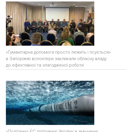
«Гуманітарна допомога просто лежить і псується»:
в Запоріжжі волонтери закликали обласну владу
до ефективної та злагодженої роботи
«Політично ЄС підтримує Україну в зміцненні