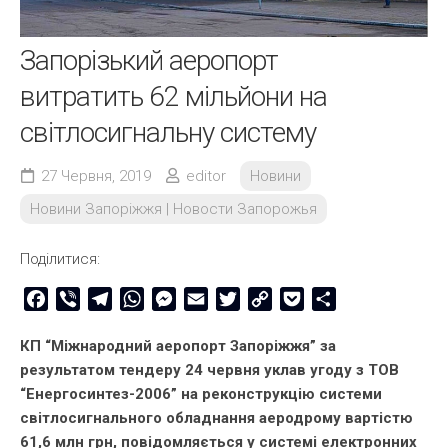
Запорізький аеропорт
витратить 62 мільйони на
світлосигнальну систему
27 Червня, 2019
editor
Новини
Новини Запоріжжя | Новости Запорожья
Поділитися:
Facebook
Viber
Telegram
WhatsApp
Messenger
Email
Twitter
Copy
Pocket
Share
Link
КП “Міжнародний аеропорт Запоріжжя” за
результатом тендеру 24 червня уклав угоду з ТОВ
“Енергосинтез-2006” на реконструкцію системи
світлосигнального обладнання аеродрому вартістю
61,6 млн грн, повідомляється у системі електронних