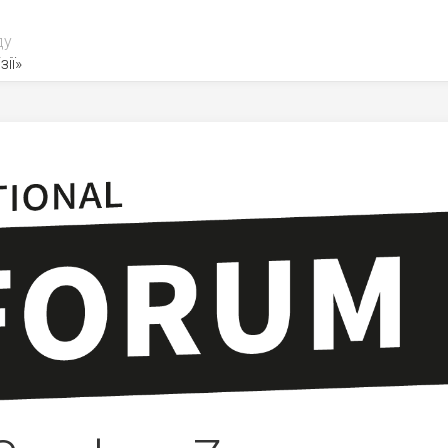
ду
зії»