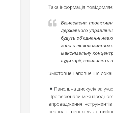
Така інформація повідомляє
Бізнесмени, проактивн
державного управління
будуть об’єднанні навк
зона є ексклюзивним
максимальну концентра
аудиторії, зазначають 
Змістовне наповнення локаці
Панельна дискусія за уча
Професіонали міжнародного 
впровадження інструментів
реалізації переходу до цифр