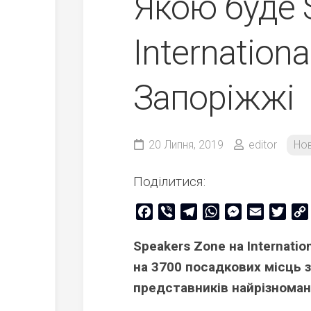
Якою буде 
Internationa
Запоріжжі
20 Липня, 2019
editor
Но
Поділитися:
Facebook
Viber
Telegram
WhatsApp
Messenger
Email
Twitt
Speakers Zonе на Internati
на 3700 посадкових місць з
представників найрізноман