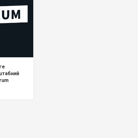
ге
штабний
orum