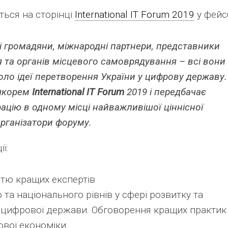
ться на сторінці
International IT Forum 2019
у фейс
і громадяни, міжнародні партнери, представники
 та органів місцевого самоврядування – всі вони
оло ідеї перетворення України у цифрову державу.
 якорем
International IT Forum
2019 і передбачає
цію в одному місці найважливішої ціннісної
організатори форуму.
ї:
стю кращих експертів
та національного рівнів у сфері розвитку та
 цифрової держави. Обговорення кращих практик
ової економіки.