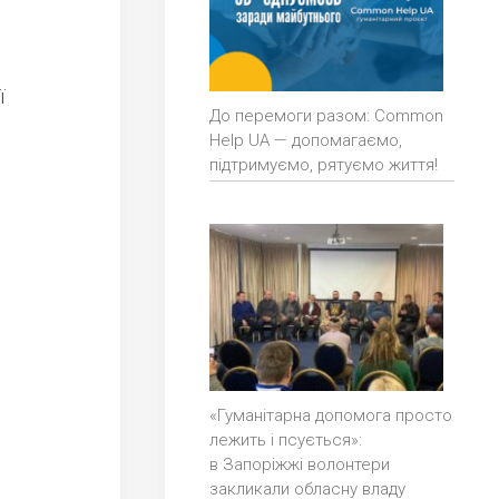
ї
До перемоги разом: Common
Help UA — допомагаємо,
підтримуємо, рятуємо життя!
«Гуманітарна допомога просто
лежить і псується»:
в Запоріжжі волонтери
закликали обласну владу