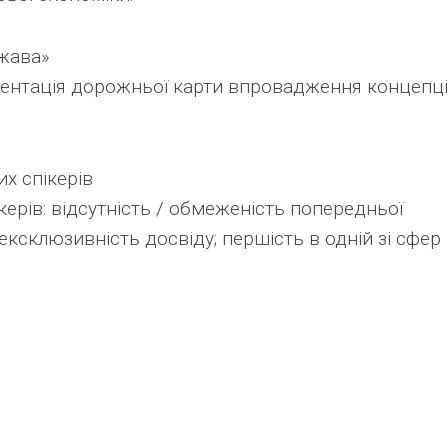
жава»
ентація дорожньої карти впровадження концепці
х спікерів
керів: відсутність / обмеженість попередньої
 ексклюзивність досвіду; першість в одній зі сфер