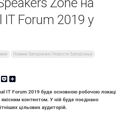
Speakers Zonе на
l IT Forum 2019 у
вини
Новини Запоріжжя | Новости Запорожья
er
Copy
Pocket
Share
Link
onal IT Forum 2019 буде основною робочою локац
 якісним контентом. У ній буде поєднано
ітніших цільових аудиторій.