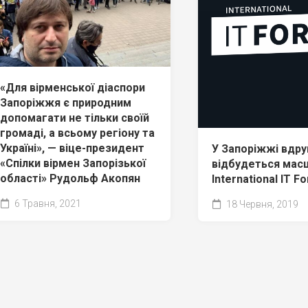
«Для вірменської діаспори
Запоріжжя є природним
допомагати не тільки своїй
громаді, а всьому регіону та
Україні», — віце-президент
У Запоріжжі вдру
«Спілки вірмен Запорізької
відбудеться мас
області» Рудольф Акопян
International IT F
6 Травня, 2021
18 Червня, 2019