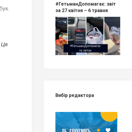
#ГетьманДопомагає: звіт
бук.
за 27 квітня – 6 травня
 Ця
Вибір редактора