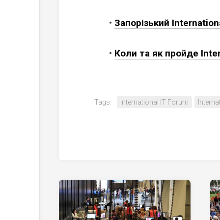
•
Запорізький Internatio
•
Коли та як пройде Inte
Tags:
International IT Forum
Intern