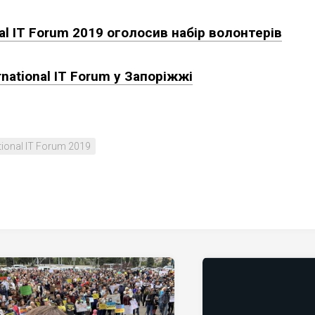
nal IT Forum 2019 оголосив набір волонтерів
rnational IT Forum у Запоріжжі
ational IT Forum 2019