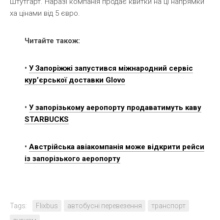
Штутгарт. Наразі компанія продає квитки на ці напрямки
ха цінами від 5 євро.
Читайте також:
•
У Запоріжжі запустився міжнародний сервіс
кур’єрської доставки Glovo
•
У запорізькому аеропорту продаватимуть каву
STARBUCKS
•
Австрійська авіакомпанія може відкрити рейси
із запорізького аеропорту
Tags:
Flixbus
автобусні перевезення
транспорт