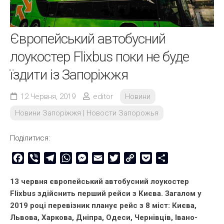
Європейський автобусний
лоукостер Flixbus поки не буде
їздити із Запоріжжя
12 Червня, 2019
editor
Новини
Новини Запоріжжя | Новости Запорожья
Поділитися:
Facebook
Viber
Telegram
WhatsApp
Messenger
Email
Twitter
Copy
Pocket
Share
Link
13 червня європейський автобусний лоукостер
Flixbus здійснить перший рейси з Києва. Загалом у
2019 році перевізник планує рейс з 8 міст: Києва,
Львова, Харкова, Дніпра, Одеси, Чернівців, Івано-