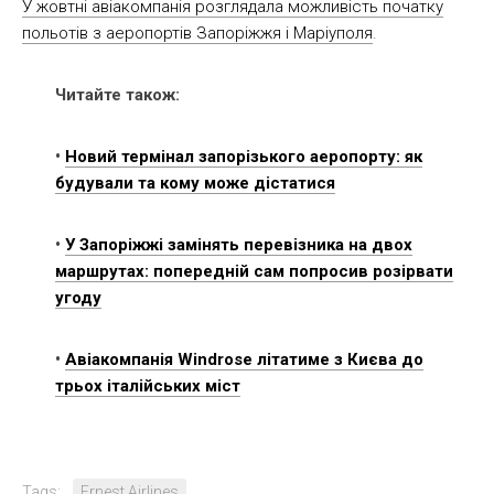
У жовтні авіакомпанія розглядала можливість початку
польотів з аеропортів Запоріжжя і Маріуполя
.
Читайте також:
•
Новий термінал запорізького аеропорту: як
будували та кому може дістатися
•
У Запоріжжі замінять перевізника на двох
маршрутах: попередній сам попросив розірвати
угоду
•
Авіакомпанія Windrose літатиме з Києва до
трьох італійських міст
Tags:
Ernest Airlines