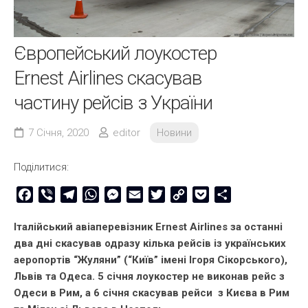
Європейський лоукостер
Ernest Airlines скасував
частину рейсів з України
7 Січня, 2020
editor
Новини
Поділитися:
Facebook
Viber
Telegram
WhatsApp
Messenger
Email
Twitter
Copy
Pocket
Share
Link
Італійський авіаперевізник Ernest Airlines за останні
два дні скасував одразу кілька рейсів із українських
аеропортів “Жуляни” (“Київ” імені Ігоря Сікорського),
Львів та Одеса. 5 січня лоукостер не виконав рейс з
Одеси в Рим, а 6 січня скасував рейси з Києва в Рим