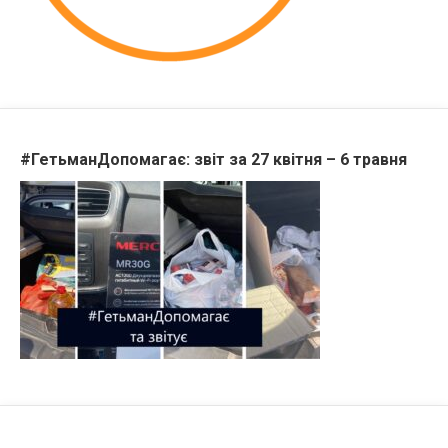
#ГетьманДопомагає: звіт за 27 квітня – 6 травня