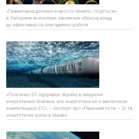
«Гуманітарна допомога просто лежить і псується»:
в Запоріжжі волонтери закликали обласну владу
до ефективної та злагодженої роботи
«Політично ЄС підтримує Україну в зміцненні
енергетичної безпеки, але енергетика не є виключною
компетенцією ЄС», – експерт про «Північний потік – 2» та
енергетичну кризу в Україні