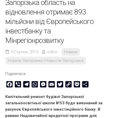
Запорізька область на
відновлення отримає 893
мільйони від Європейського
інвестбанку та
Мінрегіонрозвитку
9 Серпня, 2019
editor
Новини
Новини Запоріжжя | Новости Запорожья
Поділитися:
Facebook
Viber
Telegram
WhatsApp
Messenger
Email
Twitter
Copy
Pocket
Share
Link
Капітальний ремонт будівлі Запорізької
загальноосвітньої школи №53 буде виконаний за
рахунок Європейського інвестиційного банку. В
рамках Надзвичайної кредитної програми для