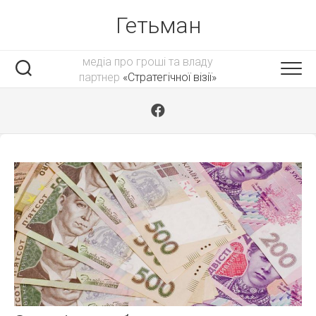
Skip
Гетьман
to
content
медіа про гроші та владу
партнер
«Стратегічної візії»