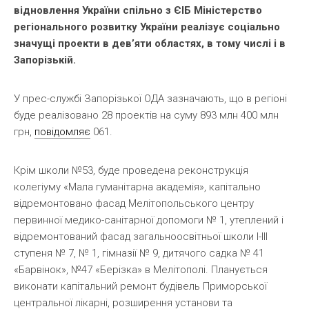
відновлення України спільно з ЄІБ Міністерство
регіонального розвитку України реалізує соціально
значущі проекти в дев’яти областях, в тому числі і в
Запорізькій.
У прес-службі Запорізької ОДА зазначають, що в регіоні
буде реалізовано 28 проектів на суму 893 млн 400 млн
грн,
повідомляє
061.
Крім школи №53, буде проведена реконструкція
колегіуму «Мала гуманітарна академія», капітально
відремонтовано фасад Мелітопольського центру
первинної медико-санітарної допомоги № 1, утеплений і
відремонтований фасад загальноосвітньої школи I-III
ступеня № 7, № 1, гімназії № 9, дитячого садка № 41
«Барвінок», №47 «Берізка» в Мелітополі. Планується
виконати капітальний ремонт будівель Приморської
центральної лікарні, розширення установи та