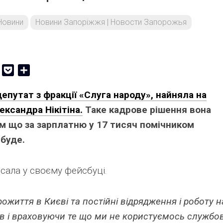
Новини
Новини Запоріжжя | Новости Запорожья
er
Copy
Pocket
Share
Link
депутат з фракції «Слуга народу», найняла на
ександра Нікітіна.
Таке кадрове рішення вона
им що за зарплатню у 17 тисяч помічником
 буде.
сала у своєму фейсбуці.
ожиття в Києві та постійні відрядження і роботу н
нів і враховуючи те що ми не користуємось служб