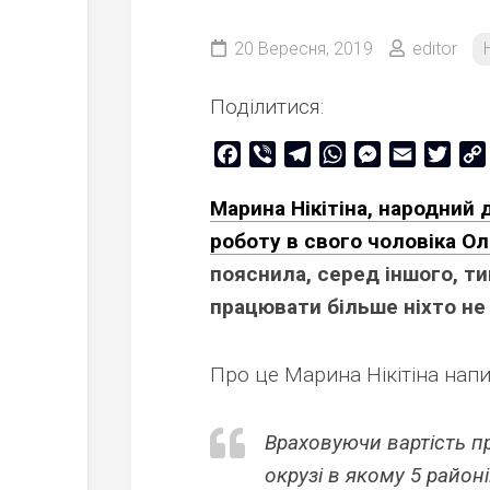
20 Вересня, 2019
editor
Поділитися:
Facebook
Viber
Telegram
WhatsApp
Messenger
Email
Twitt
Марина Нікітіна, народний 
роботу в свого чоловіка Ол
пояснила, серед іншого, т
працювати більше ніхто не
Про це Марина Нікітіна напи
Враховуючи вартість пр
окрузі в якому 5 райо