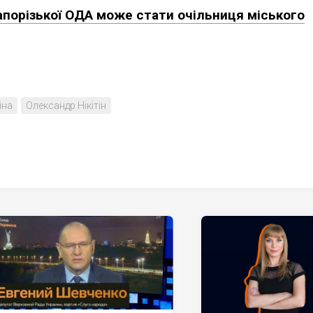
порізької ОДА може стати очільниця міського
іна
Олександр Нікітін