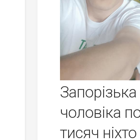
Запорізька 
чоловіка по
тисяч ніхт