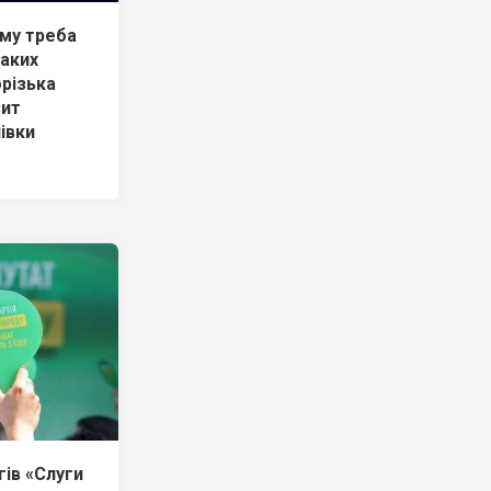
му треба
таких
орізька
зит
івки
ів «Слуги