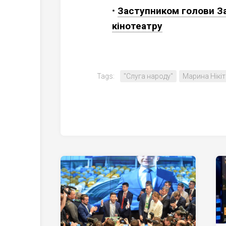
•
Заступником голови За
кінотеатру
Tags:
"Слуга народу"
Марина Нікіт