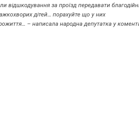
ли відшкодування за проїзд передавати благодій
ажкохворих дітей… порахуйте що у них
ожиття… – написала народна депутатка у комент