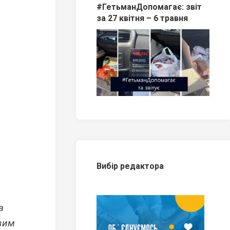
#ГетьманДопомагає: звіт
за 27 квітня – 6 травня
Вибір редактора
а
овим