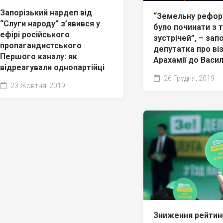
Запорізький нардеп від
“Земельну рефор
“Слуги народу” з’явився у
було починати з 
ефірі російського
зустрічей”, – зап
пропагандистського
депутатка про ві
Першого каналу: як
Арахамії до Васил
відреагували однопартійці
26 Грудня, 2019
23 Жовтня, 2019
Зниження рейтинг