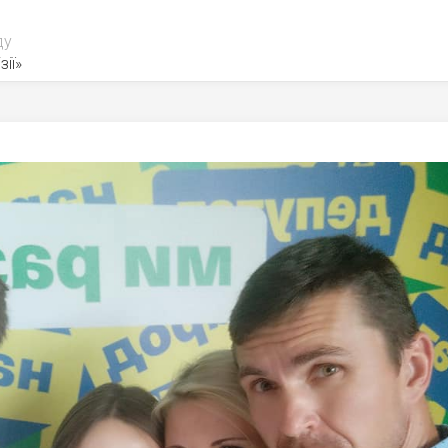
ду
зії»