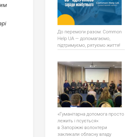
ним
арі
До перемоги разом: Common
Help UA — допомагаємо,
підтримуємо, рятуємо життя!
«Гуманітарна допомога просто
лежить і псується»:
в Запоріжжі волонтери
закликали обласну владу