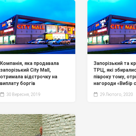
Компанія, яка продавала
Запорізький та к
запорізький City Mall,
ТРЦ, які збирали
отримала відстрочку на
півроку тому, от
виплату боргів
нагороди «Вибір 
30 Вересня, 2019
29 Лютого, 2020