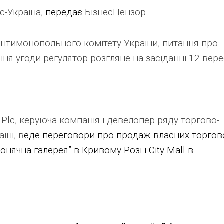
с-Україна,
передає
БізнесЦензор.
нтимонопольного комітету України, питання про
ня угоди регулятор розгляне на засіданні 12 вере
e Plc, керуюча компанія і девелопер ряду торгово-
їні, в
еде переговори про продаж власних торгов
нячна галерея” в Кривому Розі і City Mall в