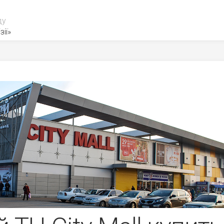
ду
зії»