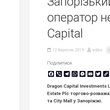
Запорізький
оператор н
Capital
12 Вересня, 2019
editor
Поділитися:
Facebook
Viber
Telegram
WhatsApp
Messenger
Email
Twitt
Dragon Capital Investments 
Estate Plc торгово-розваж
та City Mall у Запоріжжі.