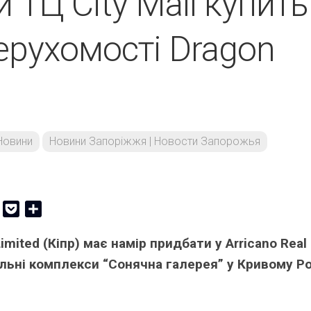
 ТЦ City Mall купить
ерухомості Dragon
Новини
Новини Запоріжжя | Новости Запорожья
er
Copy
Pocket
Share
Link
Limited (Кіпр) має намір придбати у Arricano Real
альні комплекси “Сонячна галерея” у Кривому Ро