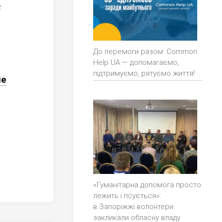
,
До перемоги разом: Common
Help UA — допомагаємо,
підтримуємо, рятуємо життя!
ле
«Гуманітарна допомога просто
лежить і псується»:
в Запоріжжі волонтери
закликали обласну владу