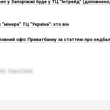
en у Запоріжжі буде у ТЦ “Інтрейд” (доповнено
“мінера” ТЦ “Україна”: хто він
ловний офіс Приватбанку за статтею про недба
Mall
Dragon Capital