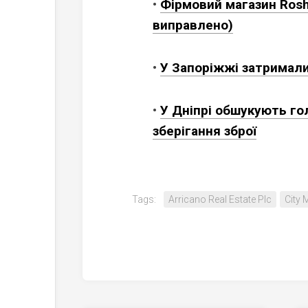
•
Фірмовий магазин Rosh
виправлено)
•
У Запоріжжі затримали 
•
У Дніпрі обшукують го
зберігання зброї
Tags:
Arricano Real Estate Plc
City 