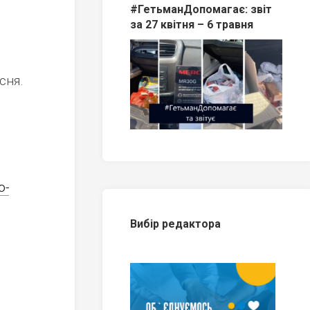
#ГетьманДопомагає: звіт
за 27 квітня – 6 травня
сня.
о-
Вибір редактора