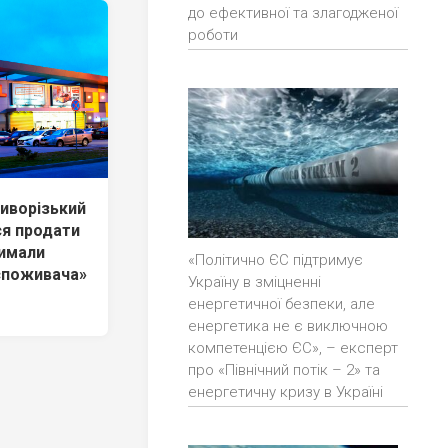
до ефективної та злагодженої
роботи
риворізький
ся продати
римали
«Політично ЄС підтримує
споживача»
Україну в зміцненні
енергетичної безпеки, але
енергетика не є виключною
компетенцією ЄС», – експерт
про «Північний потік – 2» та
енергетичну кризу в Україні