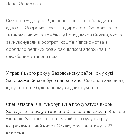
Депо. Запоріжжя.
Смирнов – депутат Дніпропетровської облради та
адвокат. Зокрема, захищав директора Запорізького
титаномагнієвого комбінату Володимира Сивака, якого
звинувачували в розтраті коштів підприємства в
особливо великих розмірах шляхом зловживання
службовим становищем.
У травні цього року у Заводському районному суді
Запоріжжя Сивака було виправдано.
Смирнов зазначив,
що у нього не було в цьому жодних сумнівів.
Спеціалізована антикорупційна прокуратура вирок
Заводського суду стосовно Сивака оскаржила
. Згідно з
ухвалою Запорізького апеляційного суду скаргу на
виправдувальний вирок Сиваку розглядатимуть 23
вересня.