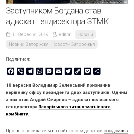
Заступником Богдана став
адвокат гендиректора ЗТМК
11 Вересня, 2019
editor
Новини
Новини Запоріжжя | Новости Запорожья
Поділитися:
Facebook
Viber
Telegram
WhatsApp
Messenger
Email
Twitter
Copy
Pocket
Share
Link
10 вересня Володимир Зеленський призначив
керівнику офісу президента двох заступників. Одним
з них став Андрій Смирнов – адвокат колишнього
гендиректора
Запорізького титано-магнієвого
комбінату
.
Про це з посиланням на сайт голови держави
повідомляє