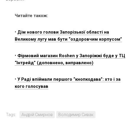
Читайте також:
•
Дім нового голови Запорізької області на
Великому лугу мав бути “оздоровчим корпусом”
•
Фірмовий магазин Roshen у Запоріжжі буде у ТЦ
“Інтрейд” (доповнено, виправлено)
•
У Раді впіймали першого “кнопкодава”: хто і за
кого голосував
Tags:
Андрій Смирнов
Володимир Сивак