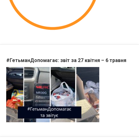
#ГетьманДопомагає: звіт за 27 квітня – 6 травня