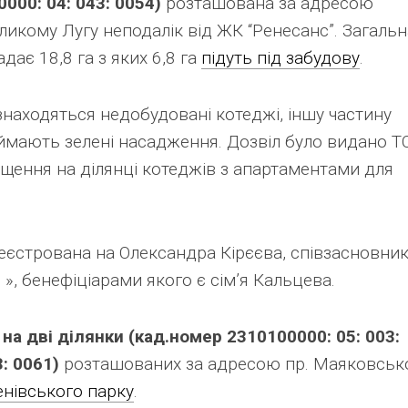
000: 04: 043: 0054)
розташована за адресою
еликому Лугу неподалік від ЖК “Ренесанс”. Загальн
ає 18,8 га з яких 6,8 га
підуть під забудову
.
 знаходяться недобудовані котеджі, іншу частину
аймають зелені насадження. Дозвіл було видано Т
іщення на ділянці котеджів з апартаментами для
реєстрована на Олександра Кірєєва, співзасновни
», бенефіціарами якого є сім’я Кальцева.
на дві ділянки (кад.номер 2310100000: 05: 003:
: 0061)
розташованих за адресою пр. Маяковсько
енівського парку
.