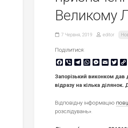
Великому Л
7 Червня, 2019
editor
Но
Поділитися:
Facebook
Viber
Telegram
WhatsApp
Messenger
Email
Twitt
Запорізький виконком дав 
відразу на кілька ділянок.
Відповідну інформацію
пові
розслідувань».