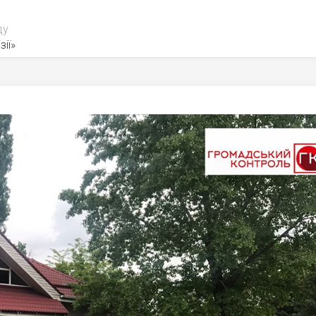
ду
зії»