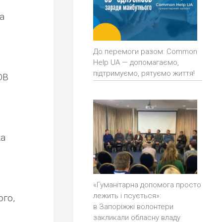
а
До перемоги разом: Common
Help UA — допомагаємо,
підтримуємо, рятуємо життя!
ОВ
ка
«Гуманітарна допомога просто
лежить і псується»:
го,
в Запоріжжі волонтери
закликали обласну владу