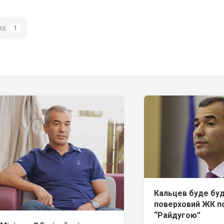
ks
1
Кальцев буде буд
поверховий ЖК п
“Райдугою”