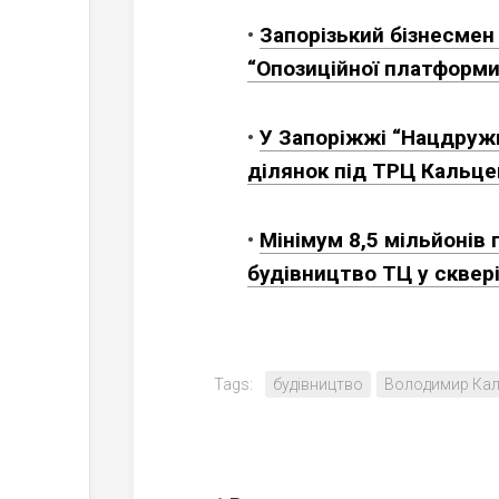
•
Запорізький бізнесмен
“Опозиційної платформи
•
У Запоріжжі “Нацдружи
ділянок під ТРЦ Кальце
•
Мінімум 8,5 мільйонів 
будівництво ТЦ у сквері
Tags:
будівництво
Володимир Ка