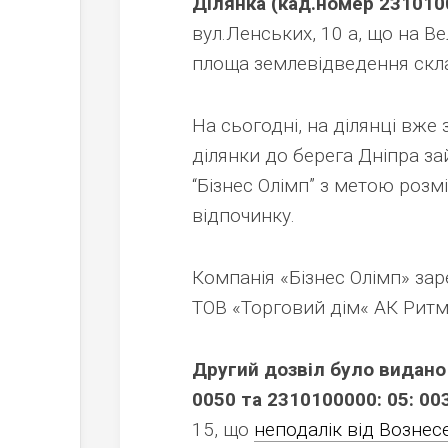
Ділянка (кад.номер 2310100
вул.Ленських, 10 а, що на В
площа землевідведення склад
На сьогодні, на ділянці вже
ділянки до берега Дніпра з
“Бізнес Олімп” з метою розм
відпочинку.
Компанія «Бізнес Олімп» за
ТОВ «Торговий дім« АК Ритм 
Другий дозвіл було видано 
0050 та 2310100000: 05: 003
15, що
неподалік від Вознес