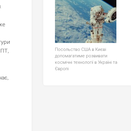
.
же
тури
Посольство США в Києві
ДПТ,
допомагатиме розвивати
космічні технології в Україні та
Європі
чає,
о