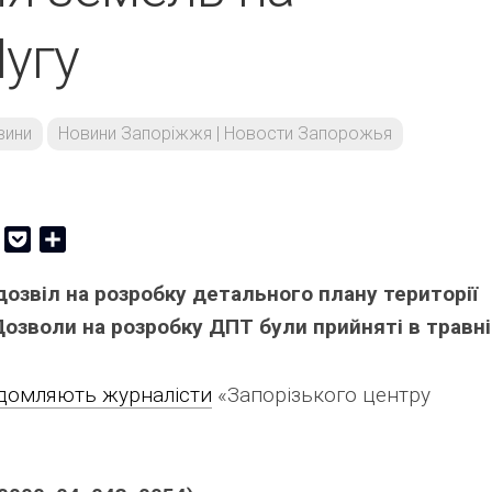
угу
вини
Новини Запоріжжя | Новости Запорожья
er
Copy
Pocket
Share
Link
дозвіл на розробку детального плану території
 Дозволи на розробку ДПТ були прийняті в травні
домляють журналісти
«Запорізького центру