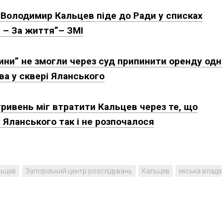
 Володимир Кальцев піде до Ради у списках
 – За життя”– ЗМІ
ни” не змогли через суд припинити оренду одні
ва у сквері Яланського
гривень міг втратити Кальцев через те, що
 Яланського так і не розпочалося
льцев
Запорізький центр розслідувань
Кальцев
міська влада