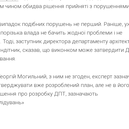
им чином обидва рішення прийняті з порушеннями
випадок подібних порушень не перший. Раніше, у
порізька влада не бачить жодної проблеми і не
Тоді, заступник директора департаменту архітек
ендітник, сказав, що виконком може затвердити 
ування.
Георгій Могильний, з ним не згоден, експерт зазна
верджувати вже розроблений план, але не в йог
шення про розробку ДПТ, зазначають
лідувань»