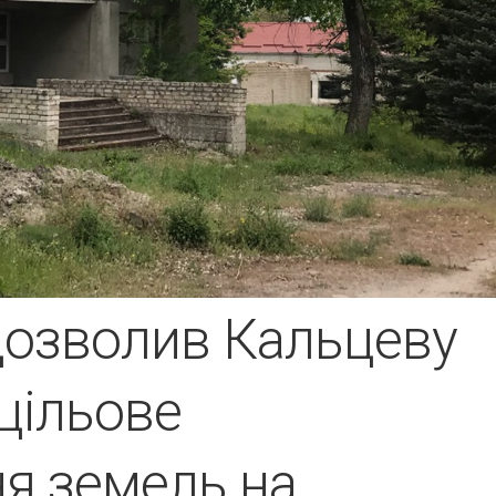
дозволив Кальцеву
цільове
я земель на