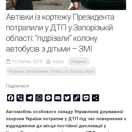
Автівки із кортежу Президента
потрапили у ДТП у Запорізькій
області: “підрізали” колону
автобусів з дітьми – ЗМІ
15 Липня, 2019
editor
Новини
Новини Запоріжжя | Новости Запорожья
Поділитися:
Facebook
Viber
Telegram
WhatsApp
Messenger
Email
Twitter
Copy
Pocket
Share
Link
Автомобіль особового складу Управління державної
охорони України потрапив у ДТП під час повернення з
відрядження до місця постійної дислокації у