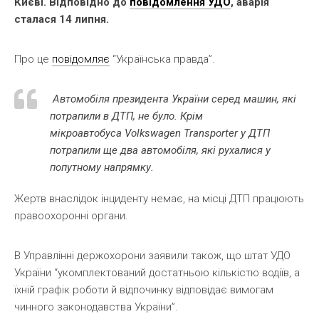
Києві. Відповідно до
повідомлення УДО
, аварія
сталася 14 липня.
Про це
повідомляє
“Українська правда”.
Автомобіля президента України серед машин, які
потрапили в ДТП, не було. Крім
мікроавтобуса Volkswagen Transporter у ДТП
потрапили ще два автомобіля, які рухалися у
попутному напрямку.
Жертв внаслідок інциденту немає, на місці ДТП працюють
правоохоронні органи.
В Управлінні держохорони заявили також, що штат УДО
України “укомплектований достатньою кількістю водіїв, а
їхній графік роботи й відпочинку відповідає вимогам
чинного законодавства України”.