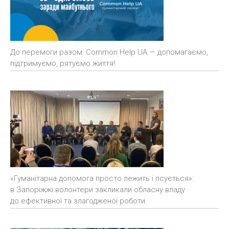
До перемоги разом: Common Help UA — допомагаємо,
підтримуємо, рятуємо життя!
«Гуманітарна допомога просто лежить і псується»:
в Запоріжжі волонтери закликали обласну владу
до ефективної та злагодженої роботи