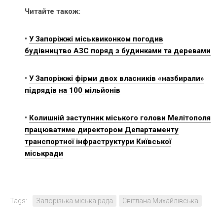
Читайте також:
•
У Запоріжжі міськвиконком погодив
будівництво АЗС поряд з будинками та деревами
•
У Запоріжжі фірми двох власників «назбирали»
підрядів на 100 мільйонів
•
Колишній заступник міського голови Мелітополя
працюватиме директором Департаменту
транспортної інфраструктури Київської
міськради
Tags:
Запорізька міська рада
Світлана Михайлівська