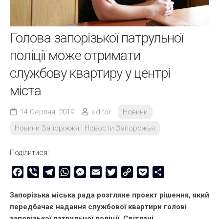
Голова запорізької патрульної
поліції може отримати
службову квартиру у центрі
міста
14 Серпня, 2019
editor
Новини
Новини Запоріжжя | Новости Запорожья
Поділитися:
Facebook
Viber
Telegram
WhatsApp
Messenger
Email
Twitter
Copy
Pocket
Share
Link
Запорізька міська рада розгляне проект рішення, який
передбачає надання службової квартири голові
запорізької патрульної поліції Світлані