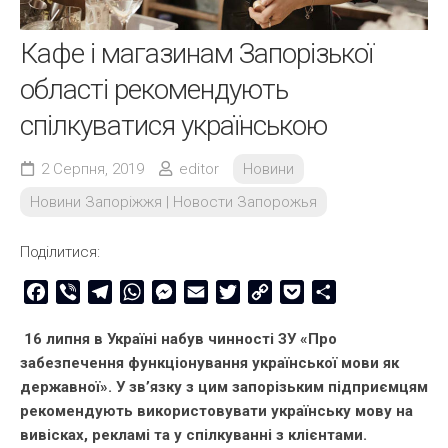
Кафе і магазинам Запорізької
області рекомендують
спілкуватися українською
2 Серпня, 2019
editor
Новини
Новини Запоріжжя | Новости Запорожья
Поділитися:
Facebook
Viber
Telegram
WhatsApp
Messenger
Email
Twitter
Copy
Pocket
Share
Link
16 липня в Україні набув чинності ЗУ «Про
забезпечення функціонування української мови як
державної». У зв’язку з цим запорізьким підприємцям
рекомендують використовувати українську мову на
вивісках, рекламі та у спілкуванні з клієнтами.