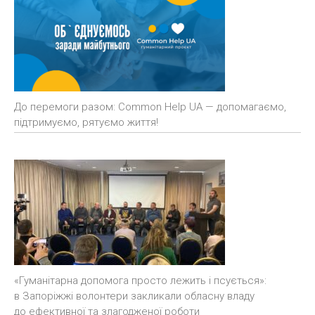
До перемоги разом: Common Help UA — допомагаємо,
підтримуємо, рятуємо життя!
«Гуманітарна допомога просто лежить і псується»:
в Запоріжжі волонтери закликали обласну владу
до ефективної та злагодженої роботи