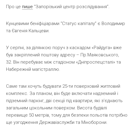
Про це
пише
“Запорізький центр розслідування”.
Кунцевими беніфіціарами “Статус капіталу” є Володимир
та Євгенія Кальцеви.
У серпні, за ділянкою поруч з каскадом «Райдуга» вже
був закріплений поштову адресу – Пр.Маяковського,
32. Він перебуває між стадіоном «Дніпроспецсталі» та
Набережній магістраллю.
Саме там хочуть будувати 25-ти поверховий житловий
комплекс. За планом, він буде включати надземний і
підземний паркінг, дві секції під квартири, які з’єднають
загальним цокольним поверхом. Висота будівлі
перевище 50 метрів, тому для безпеки польотів потрібно
ще узгодження Державіаслужби та Міноборони.