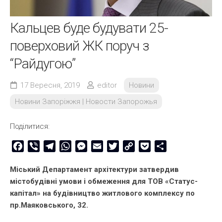
Кальцев буде будувати 25-
поверховий ЖК поруч з
“Райдугою”
17 Вересня, 2019
editor
Новини
Новини Запоріжжя | Новости Запорожья
Поділитися:
Facebook
Viber
Telegram
WhatsApp
Messenger
Email
Twitter
Copy
Pocket
Share
Link
Міський Департамент архітектури затвердив
містобудівні умови і обмеження для ТОВ «Статус-
капітал» на будівництво житлового комплексу по
пр.Маяковського, 32.