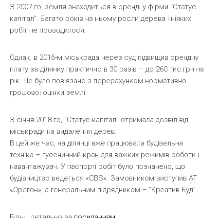
З 2007-го, земля знаходиться в оренді у фірми “Статус
капітал”. Багато років на ньому росли дерева і ніяких
робіт не проводилося.
Однак, в 2016-м міськрада через суд підвищив орендну
плату за ділянку практично в 30 разів – до 260 тис.грн на
рік. Це було пов’язано з перерахунком нормативно-
грошової оцінки землі.
З січня 2018 го, “Статус-капітал” отримала дозвіл від
міськради на видалення дерев.
В цей же час, на ділянці вже працювала будівельна
техніка – гусеничний кран для важких режимів роботи і
навантажувач. У паспорті робіт було позначено, що
будівництво ведеться «CBS». Замовником виступив АТ
«Орегон», а генеральним підрядником – “Креатив Буд”.
Більш детально за
посиланням
.