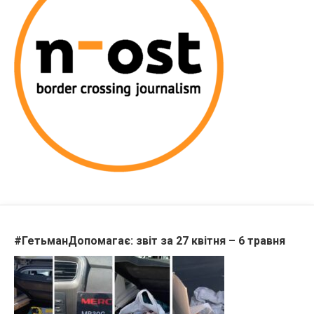
#ГетьманДопомагає: звіт за 27 квітня – 6 травня