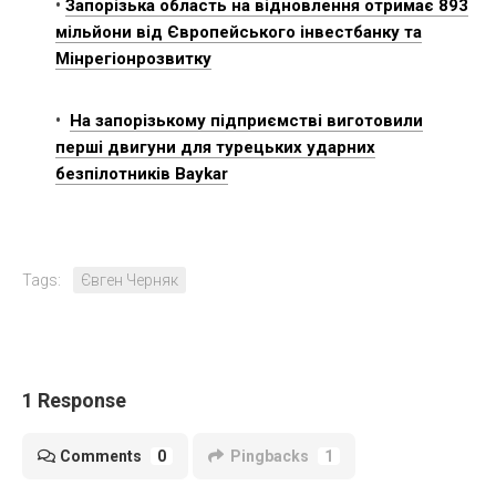
•
Запорізька область на відновлення отримає 893
мільйони від Європейського інвестбанку та
Мінрегіонрозвитку
•
На запорізькому підприємстві виготовили
перші двигуни для турецьких ударних
безпілотників Baykar
Tags:
Євген Черняк
1 Response
Comments
0
Pingbacks
1