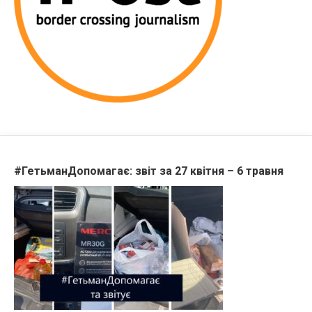
#ГетьманДопомагає: звіт за 27 квітня – 6 травня