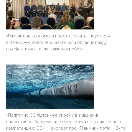
«Гуманітарна допомога просто лежить і псується»:
в Запоріжжі волонтери закликали обласну владу
до ефективної та злагодженої роботи
«Політично ЄС підтримує Україну в зміцненні
енергетичної безпеки, але енергетика не є виключною
компетенцією ЄС», – експерт про «Північний потік – 2» та