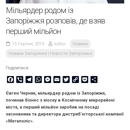
Мільярдер родом із
Запоріжжя розповів, де взяв
перший мільйон
13 Серпня, 2019
editor
Новини
Новини Запоріжжя | Новости Запорожья
Поділитися:
Facebook
Viber
Telegram
WhatsApp
Messenger
Email
Twitter
Copy
Pocket
Share
Link
Євген Черняк, мільярдер родом із Запоріжжя,
починав бізнес з кіоску в Космічному мікрорайоні
міста, а перший мільйон заробив на посаді
засновника та директора дистриб’юторської компанії
«Мегаполіс».