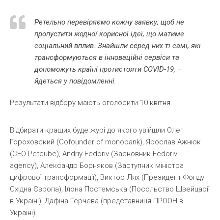
Ретельно перевіряємо кожну заявку, щоб не
пропустити жодної корисної ідеї, що матиме
соціальний вплив. Знайшли серед них ті самі, які
трансформуються в інноваційні сервіси та
допоможуть країні протистояти COVID-19, –
йдеться у повідомленні.
Результати відбору мають оголосити 10 квітня.
Відбирати кращих буде журі до якого увійшли Олег
Гороховский (Cofounder of monobank), Ярослав Ажнюк
(CEO Petcube), Andriy Fedoriv (Засновник Fedoriv
agency), Александр Борняков (Заступник міністра
цифрової трансформації), Виктор Лях (Президент Фонду
Східна Європа), Ілона Постемська (Посольство Швейцарії
в Україні), Дафіна Ґерчева (представниця ПРООН в
Україні).