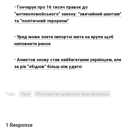
•
Гончарук про 16 тисяч правок до
“антиколомойського” закону: “звичайний шантаж”
та “політичний тероризм”
•
Уряд може зняти імпортні мита на крупи щоб
наповнити ринок
•
Ахметов знову став найбагатшим українцем, але
за рік “збіднів” більш ніж удвічі
Tags:
Hack
Міністерство цифрової трансформації
1 Response