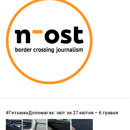
#ГетьманДопомагає: звіт за 27 квітня – 6 травня