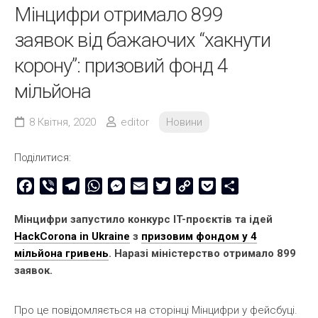
Мінцифри отримало 899
заявок від бажаючих “хакнути
корону”: призовий фонд 4
мільйона
8 Квітня, 2020
editor
Новини
Поділитися:
Facebook
Viber
Telegram
WhatsApp
Messenger
Email
Twitter
Copy
Pocket
Share
Link
Мінцифри запустило конкурс IT-проєктів та ідей
HackCorona in Ukraine
з
призовим фондом у 4
мільйона гривень
. Наразі міністерство отримало 899
заявок.
Про це повідомляється на сторінці Мінцифри у фейсбуці.