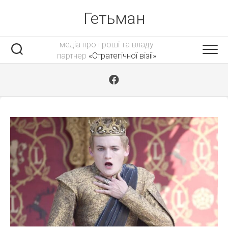
Skip
Гетьман
to
content
медіа про гроші та владу
партнер
«Стратегічної візії»