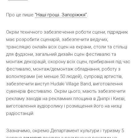
Про це пише
“Наші гроші. Запоріжжя”
.
Окрім технічного забезпечення роботи сцени, підрядник
має розробити сценарій, забезпечити ведучих,
трансляцію онлайн всіх сцен на екрани, столи та стільці
для фудзони, загальний дизайн сцен фестивалю та
монтаж декорацій, охорону всіх сцен, прибирання під час
фестивалю, монтаж/демонтаж обладнання, роботу з
волонтерами (не менше 50 людей), супровід артистів,
забезпечити виступ Hudaki Village Band, виготовлення
сувенірів фестивалю. Окрім цього, мають забезпечити
рекламу заходів на рекламних площина в Дніпрі і Києві,
виготовлення аудіоролику і розміщення його на низці
радіостанцій.
Зазначимо, окремо Департамент культури і туризму 5
серпня
замовив
послуги з розміщення реклами на