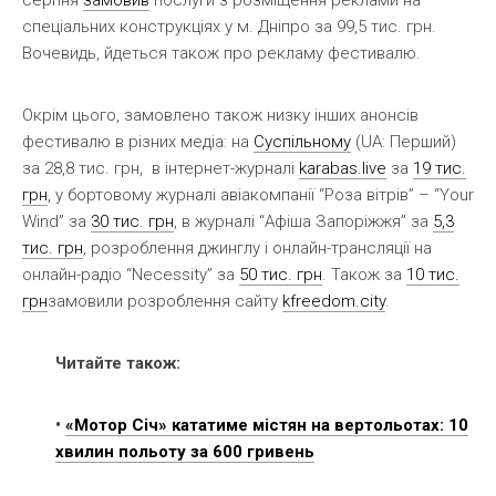
спеціальних конструкціях у м. Дніпро за 99,5 тис. грн.
Вочевидь, йдеться також про рекламу фестивалю.
Окрім цього, замовлено також низку інших анонсів
фестивалю в різних медіа: на
Суспільному
(UA: Перший)
за 28,8 тис. грн, в інтернет-журналі
karabas.live
за
19 тис.
грн
, у бортовому журналі авіакомпанії “Роза вітрів” – “Your
Wind” за
30 тис. грн
, в журналі “Афіша Запоріжжя” за
5,3
тис. грн
, розроблення джинглу і онлайн-трансляції на
онлайн-радіо “Necessity” за
50 тис. грн
. Також за
10 тис.
грн
замовили розроблення сайту
kfreedom.city
.
Читайте також:
•
«Мотор Січ» кататиме містян на вертольотах: 10
хвилин польоту за 600 гривень