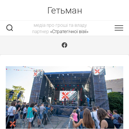
Skip
Гетьман
to
content
медіа про гроші та владу
партнер
«Стратегічної візії»