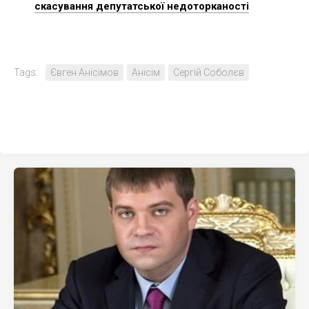
скасування депутатської недоторканості
Tags:
Євген Анісімов
Анісім
Сергій Соболєв