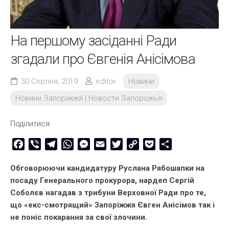
На першому засіданні Ради
згадали про Євгенія Анісімова
30 Серпня, 2019
editor
Новини
Новини Запоріжжя | Новости Запорожья
Поділитися:
Facebook
Viber
Telegram
WhatsApp
Messenger
Email
Twitter
Copy
Pocket
Share
Link
Обговорюючи кандидатуру Руслана Рябошапки на
посаду Генерального прокурора, нардеп Сергій
Соболєв нагадав з трибуни Верховної Ради про те,
що «екс-смотрящий» Запоріжжя Євген Анісімов так і
не поніс покарання за свої злочини.