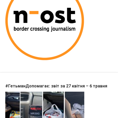
#ГетьманДопомагає: звіт за 27 квітня – 6 травня