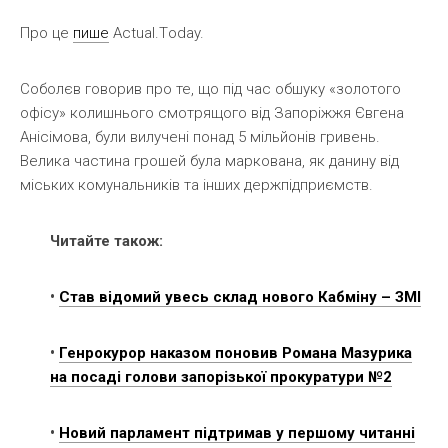
Про це
пише
Аctual.Тoday.
Соболєв говорив про те, що під час обшуку «золотого
офісу» колишнього смотрящого від Запоріжжя Євгена
Анісімова, були вилучені понад 5 мільйонів гривень.
Велика частина грошей була маркована, як данину від
міських комунальників та інших держпідприємств.
Читайте також:
•
Став відомий увесь склад нового Кабміну – ЗМІ
•
Генрокурор наказом поновив Романа Мазурика
на посаді голови запорізької прокуратури №2
•
Новий парламент підтримав у першому читанні