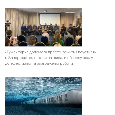
«Гуманітарна допомога просто лежить і псується»:
в Запоріжжі волонтери закликали обласну владу
до ефективної та злагодженої роботи