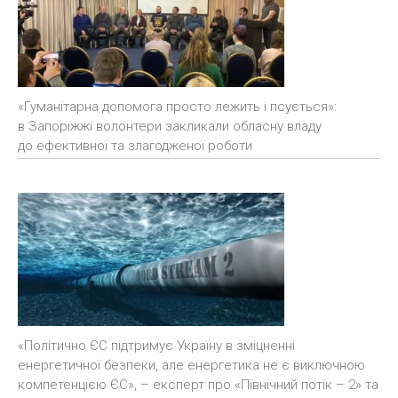
«Гуманітарна допомога просто лежить і псується»:
в Запоріжжі волонтери закликали обласну владу
до ефективної та злагодженої роботи
«Політично ЄС підтримує Україну в зміцненні
енергетичної безпеки, але енергетика не є виключною
компетенцією ЄС», – експерт про «Північний потік – 2» та