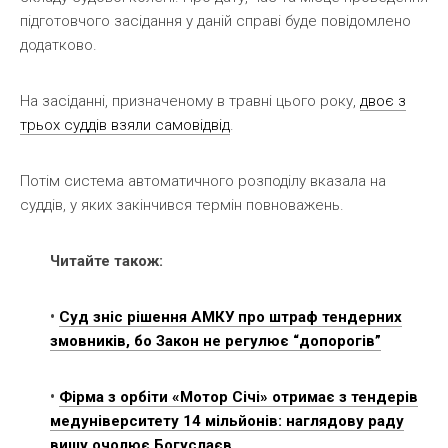
підготовчого засідання у даній справі буде повідомлено
додатково.
На засіданні, призначеному в травні цього року,
двоє з
трьох суддів взяли самовідвід
.
Потім система автоматичного розподілу вказала на
суддів, у яких закінчився термін повноважень.
Читайте також:
•
Суд зніс рішення АМКУ про штраф тендерних
змовників, бо Закон не регулює “допорогів”
•
Фірма з орбіти «Мотор Січі» отримає з тендерів
медуніверситету 14 мільйонів: наглядову раду
вишу очолює Богуслаєв