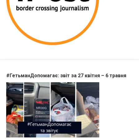
#ГетьманДопомагає: звіт за 27 квітня – 6 травня