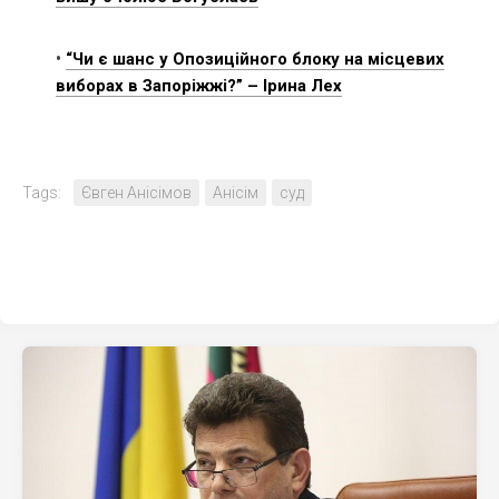
•
“Чи є шанс у Опозиційного блоку на місцевих
виборах в Запоріжжі?” – Ірина Лех
Tags:
Євген Анісімов
Анісім
суд