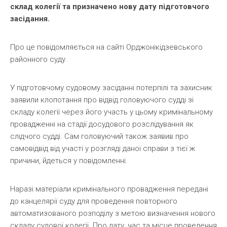
склад колегії та призначено нову дату підготовчого
засідання.
Про це повідомляється на сайті Орджонікідзевського
районного суду.
У підготовчому судовому засіданні потерпілі та захисник
заявили клопотання про відвід головуючого судді зі
складу колегії через його участь у цьому кримінальному
провадженні на стадії досудового розслідування як
слідчого судді. Сам головуючий також заявив про
самовідвід від участі у розгляді даної справи з тієї ж
причини, йдеться у повідомленні.
Наразі матеріали кримінального провадження передані
до канцелярії суду для проведення повторного
автоматизованого розподілу з метою визначення нового
складу судової колегії. Про дату, час та місце проведення