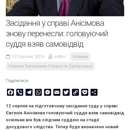
Засідання у справі Анісімова
знову перенесли: головуючий
суддя взяв самовідвід
12 Серпня, 2019
editor
Новини
Новини Запоріжжя | Новости Запорожья
Поділитися:
Facebook
Viber
Telegram
WhatsApp
Messenger
Email
Twitter
Copy
Pocket
Share
Link
12 серпня на підготовчому засідання суду у справі
Євгенія Анісімова головуючий суддя взяв самовідвід
оскільки він був слідчим суддею на стадії
досудового слідства. Тепер буде визначено новий