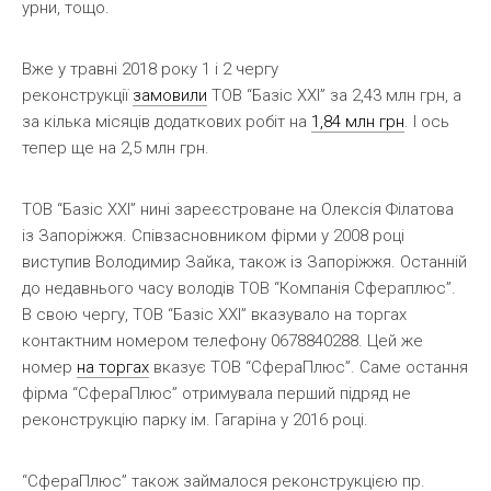
урни, тощо.
Вже у травні 2018 року 1 і 2 чергу
реконструкції
замовили
ТОВ “Базіс ХХІ” за 2,43 млн грн, а
за кілька місяців додаткових робіт на
1,84 млн грн
. І ось
тепер ще на 2,5 млн грн.
ТОВ “Базіс ХХІ” нині зареєстроване на Олексія Філатова
із Запоріжжя. Співзасновником фірми у 2008 році
виступив Володимир Зайка, також із Запоріжжя. Останній
до недавнього часу володів ТОВ “Компанія Сфераплюс”.
В свою чергу, ТОВ “Базіс ХХІ” вказувало на торгах
контактним номером телефону 0678840288. Цей же
номер
на торгах
вказує ТОВ “СфераПлюс”. Саме остання
фірма “СфераПлюс” отримувала перший підряд не
реконструкцію парку ім. Гагаріна у 2016 році.
“СфераПлюс” також займалося реконструкцією пр.