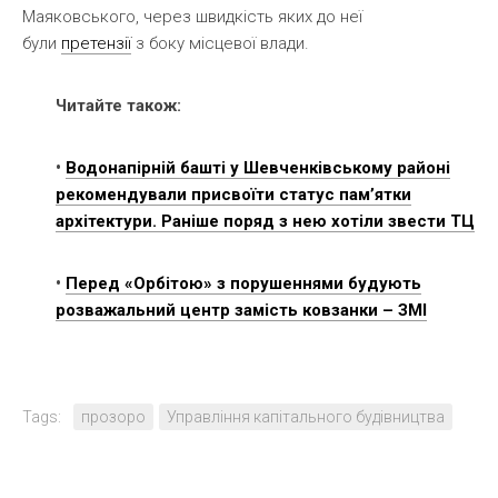
Маяковського, через швидкість яких до неї
були
претензії
з боку місцевої влади.
Читайте також:
•
Водонапірній башті у Шевченківському районі
рекомендували присвоїти статус пам’ятки
архітектури. Раніше поряд з нею хотіли звести ТЦ
•
Перед «Орбітою» з порушеннями будують
розважальний центр замість ковзанки – ЗМІ
Tags:
прозоро
Управління капітального будівництва