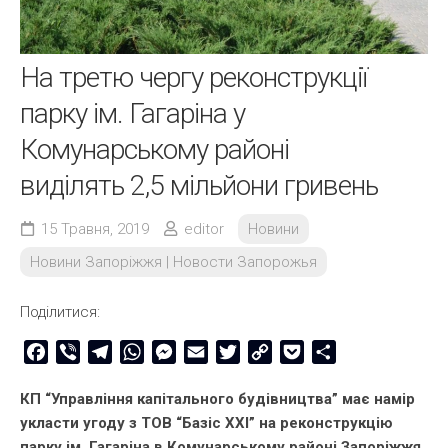
На третю чергу реконструкції
парку ім. Гагаріна у
Комунарському районі
виділять 2,5 мільйони гривень
15 Травня, 2019
editor
Новини
Новини Запоріжжя | Новости Запорожья
Поділитися:
Facebook
Viber
Telegram
WhatsApp
Messenger
Email
Twitter
Copy
Pocket
Share
Link
КП “Управління капітального будівництва” має намір
укласти угоду з ТОВ “Базіс ХХІ” на реконструкцію
парку ім. Гагаріна в Комунарському районі Запоріжжя