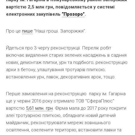
вартістю 2,5 млн грн, повідомляється у системі
електронних закупівель
“Прозоро”
.
Про це
пише
“Наші гроші. Запоріжжя”.
Йдеться про 3 чергу реконструкції. Перелік робіт
включає видалення старих зелених насаджень в садіння
нових, демонтаж плитки, урн та подібного; реконструкцію
арки з бетону, улаштування тротуарів плиткою;
встановлення урн, лавок, декоративних арок, тощо.
Перше замовлення на реконструкцію парку ім. Гагаріна
ще у червні 2016 року отримало ТОВ “СфераПлюс”
вартістю
5,61 млн. грн
. Фірма мала до 2017 року покрити
алеї тротуарною плиткою, обладнати новий дитячий
майданчик, реконструювати мережі зовнішнього
освітлення, озеленити територію, встановити лавки та