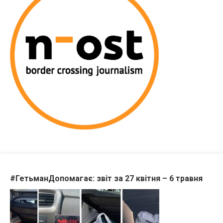
#ГетьманДопомагає: звіт за 27 квітня – 6 травня