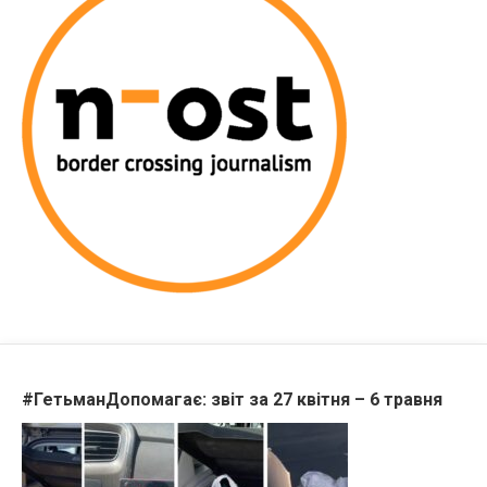
#ГетьманДопомагає: звіт за 27 квітня – 6 травня