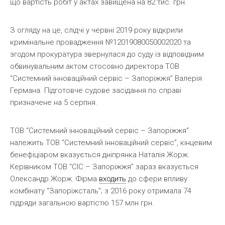
що вартість робіт у актах завищена на 82 тис. грн.
З огляду на це, слідчі у червні 2019 року відкрили
кримінальне провадження №12019080050002020 та
згодом прокуратура звернулася до суду із відповідним
обвинувальним актом стосовно директора ТОВ
“Системний інноваційний сервіс – Запоріжжя” Валерія
Германа. Підготовче судове засідання по справі
призначене на 5 серпня.
ТОВ “Системний інноваційний сервіс – Запоріжжя”
належить ТОВ “Системний інноваційний сервіс”, кінцевим
бенефіціаром вказується дніпрянка Наталія Жорж.
Керівником ТОВ “СІС – Запоріжжя” зараз вказується
Олександр Жорж. Фірма
входить
до сфери впливу
комбінату “Запоріжсталь”; з 2016 року отримала 74
підряди загальною вартістю 157 млн грн.