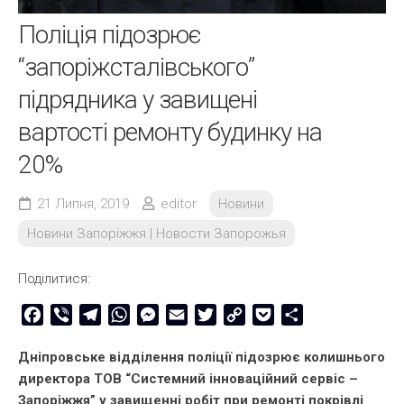
Поліція підозрює
“запоріжсталівського”
підрядника у завищені
вартості ремонту будинку на
20%
21 Липня, 2019
editor
Новини
Новини Запоріжжя | Новости Запорожья
Поділитися:
Facebook
Viber
Telegram
WhatsApp
Messenger
Email
Twitter
Copy
Pocket
Share
Link
Дніпровське відділення поліції підозрює колишнього
директора ТОВ “Системний інноваційний сервіс –
Запоріжжя” у завищенні робіт при ремонті покрівлі