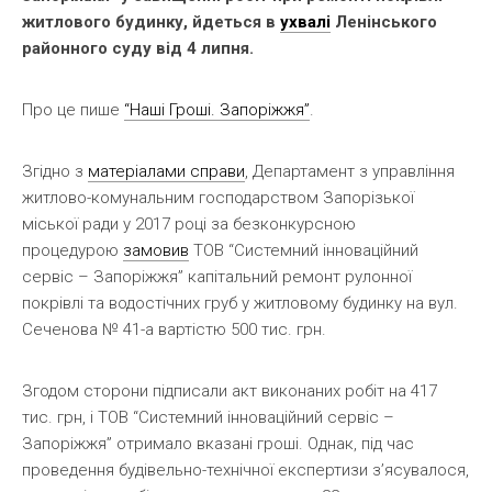
житлового будинку, йдеться в
ухвалі
Ленінського
районного суду від 4 липня.
Про це пише
“Наші Гроші. Запоріжжя”
.
Згідно з
матеріалами справи
, Департамент з управління
житлово-комунальним господарством Запорізької
міської ради у 2017 році за безконкурсною
процедурою
замовив
ТОВ “Системний інноваційний
сервіс – Запоріжжя” капітальний ремонт рулонної
покрівлі та водостічних груб у житловому будинку на вул.
Сеченова № 41-а вартістю 500 тис. грн.
Згодом сторони підписали акт виконаних робіт на 417
тис. грн, і ТОВ “Системний інноваційний сервіс –
Запоріжжя” отримало вказані гроші. Однак, під час
проведення будівельно-технічної експертизи з’ясувалося,