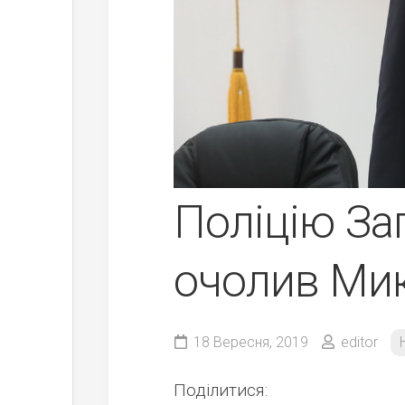
Поліцію Зап
очолив Ми
18 Вересня, 2019
editor
Поділитися: