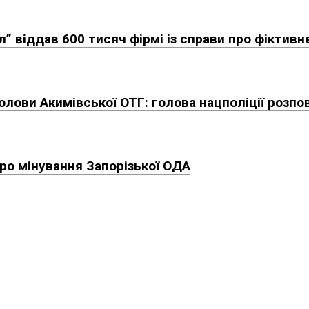
” віддав 600 тисяч фірмі із справи про фіктивн
лови Акимівської ОТГ: голова нацполіції розпо
ро мінування Запорізької ОДА