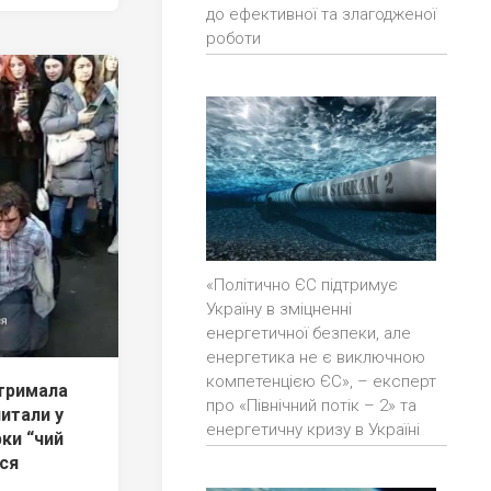
до ефективної та злагодженої
роботи
«Політично ЄС підтримує
Україну в зміцненні
енергетичної безпеки, але
енергетика не є виключною
компетенцією ЄС», – експерт
атримала
про «Північний потік – 2» та
питали у
енергетичну кризу в Україні
рки “чий
ся