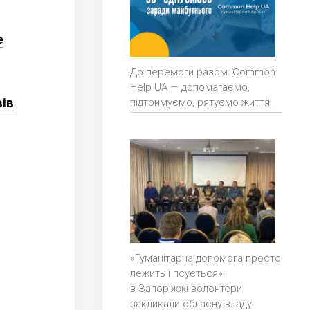
е
До перемоги разом: Common
Help UA — допомагаємо,
вів
підтримуємо, рятуємо життя!
«Гуманітарна допомога просто
лежить і псується»:
в Запоріжжі волонтери
закликали обласну владу