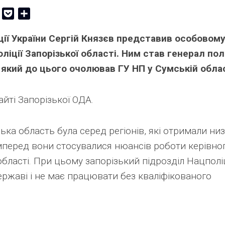
er
Copy
Pocket
Share
Link
ції України Сергій Князєв представив особовом
іції Запорізької області. Ним став генерал полі
, який до цього очолював ГУ НП у Сумській облас
йті Запорізької ОДА.
ька область була серед регіонів, які отримали ни
перед вони стосувалися нюансів роботи керівно
області. При цьому запорізький підрозділ Нацполіц
ержаві і не має працювати без кваліфікованого