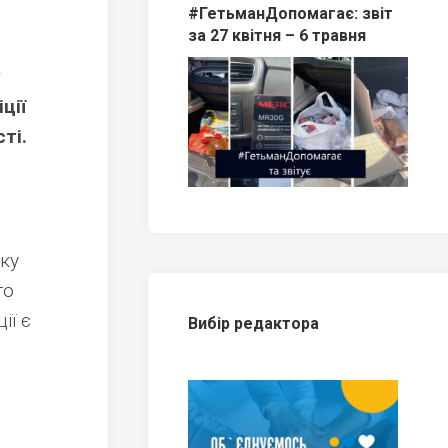
#ГетьманДопомагає: звіт
за 27 квітня – 6 травня
у
ції
ті.
зку
го
ії є
Вибір редактора