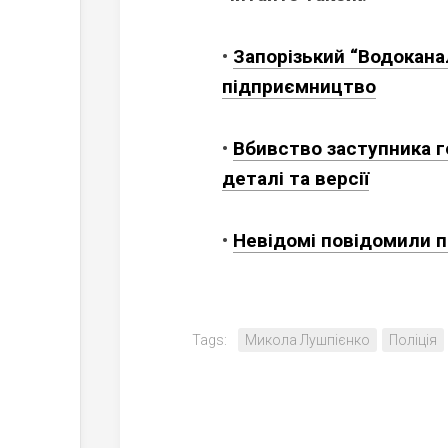
•
Запорізький “Водоканал
підприємництво
•
Вбивство заступника го
деталі та версії
•
Невідомі повідомили п
Tags:
Микола Лушпієнко
Поліція