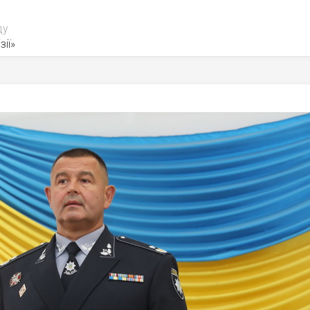
ду
зії»