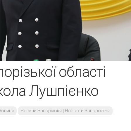
орізької області
кола Лушпієнко
Новини
Новини Запоріжжя | Новости Запорожья