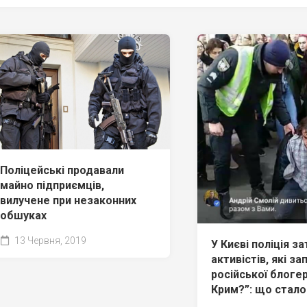
Поліцейські продавали
майно підприємців,
вилучене при незаконних
обшуках
13 Червня, 2019
У Києві поліція з
активістів, які за
російської блоге
Крим?”: що стало