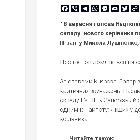
Facebook
Viber
Telegram
WhatsApp
Messenger
Email
Twitt
18 вересня голова Нацполі
складу нового керівника пол
ІІІ рангу Микола Лушпієнко
Про це повідомляється на са
За словами Князєва, Запоріз
критичних зауважень. Насам
складу ГУ НП у Запорізькій 
одним із найпотужніших у д
керівника.
Читайте також: