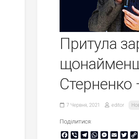
Притула за
щонайменш
Стерненко 
7 Червня, 2021
editor
Но
Поділитися:
Facebook
Viber
Telegram
WhatsApp
Messenger
Email
Twitt