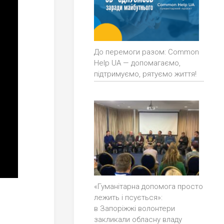
До перемоги разом: Common
Help UA — допомагаємо,
підтримуємо, рятуємо життя!
«Гуманітарна допомога просто
лежить і псується»:
в Запоріжжі волонтери
закликали обласну владу