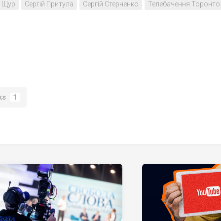
 Щур
Сергій Притула
Сергій Стерненко
Телебачення Торонто
ks
1