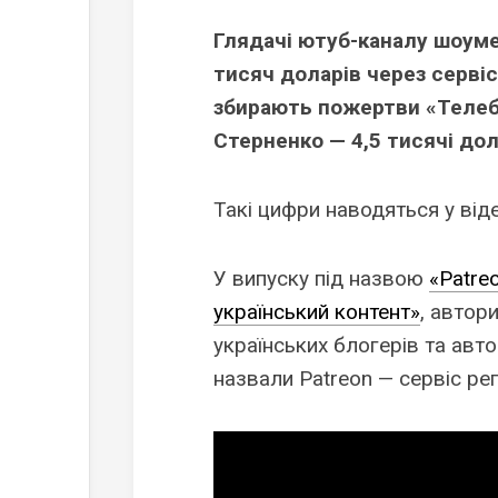
Глядачі ютуб-каналу шоум
тисяч доларів через сервіс
збирають пожертви «Телеба
Стерненко — 4,5 тисячі дол
Такі цифри наводяться у від
У випуску під назвою
«Patreo
український контент»
, автор
українських блогерів та авт
назвали Patreon — сервіс ре