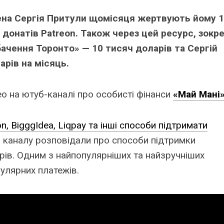
Link
ена Сергія Притули щомісяця жертвують йому 
 донатів Patreon. Також через цей ресурс, зокр
чення Торонто» — 10 тисяч доларів та Сергій
арів на місяць.
ео на ютуб-каналі про особисті фінанси
«Май Мані
n, BigggIdea, Liqpay та інші способи підтримати
и каналу розповідали про способи підтримки
орів. Одним з найпопулярніших та найзручніших
гулярних платежів.