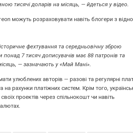
ною тисячі доларів на місяць, — йдеться у відео.
atreon можуть розраховувати навіть блогери з відн
 історичне фехтування та середньовічну зброю
и понад 7 тисяч дописувачів має 88 патронів та
ісяць, — зазначають у «Май Мані».
мати улюблених авторів — разові та регулярні пла
а на рахунки платіжних систем. Крім того, українсь
своїх проектів через спільнокошт чи навіть
алютах.