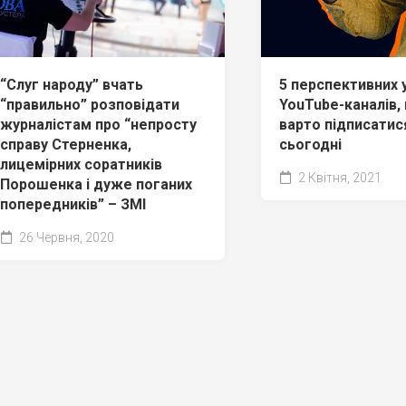
“Слуг народу” вчать
5 перспективних 
“правильно” розповідати
YouTube-каналів, 
журналістам про “непросту
варто підписатис
справу Стерненка,
сьогодні
лицемірних соратників
2 Квітня, 2021
Порошенка і дуже поганих
попередників” – ЗМІ
26 Червня, 2020