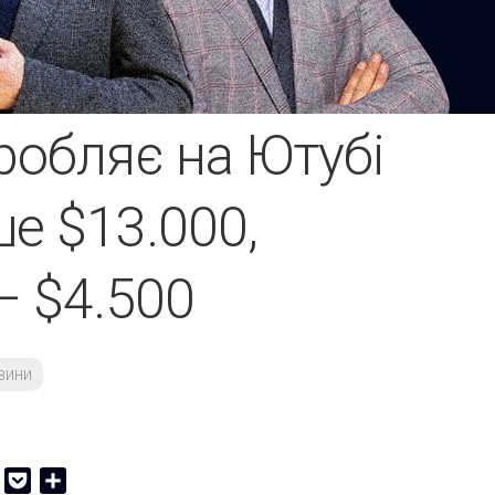
робляє на Ютубі
е $13.000,
– $4.500
вини
er
Copy
Pocket
Share