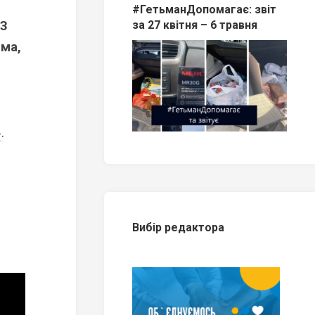
#ГетьманДопомагає: звіт
13
за 27 квітня – 6 травня
ема,
»
.
Вибір редактора