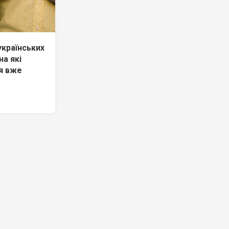
українських
на які
я вже