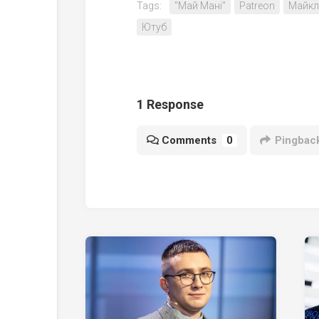
Tags:
"Май Мані"
Patreon
Майкл
Ютуб
1 Response
Comments
0
Pingbac