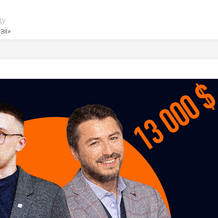
ду
зії»