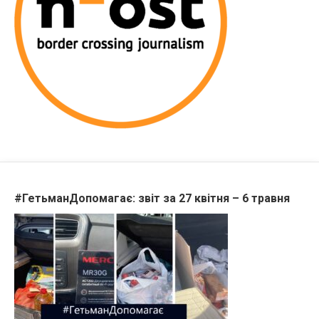
#ГетьманДопомагає: звіт за 27 квітня – 6 травня