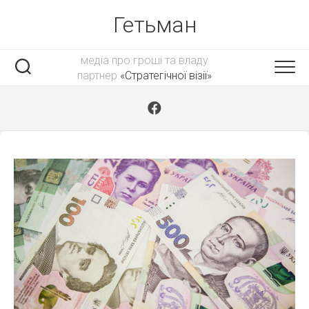
Skip
Гетьман
to
content
медіа про гроші та владу
партнер
«Стратегічної візії»