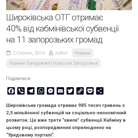
Широківська ОТГ отримає
40% від кабмінівської субвенції
на 11 запорозьких громад
2 Серпня, 2019
editor
Новини
Новини Запоріжжя | Новости Запорожья
Поділитися:
Facebook
Viber
Telegram
WhatsApp
Messenger
Email
Twitter
Copy
Pocket
Share
Link
Широківська громада отримає 985 тисяч гривень з
2,5 мільйонної субвенцій на соціально-економічний
розвиток. Це вже третя “хвиля” субвенції Кабміну в
цьому році, розпорядження оприлюднено на
“Урядовому порталі”.