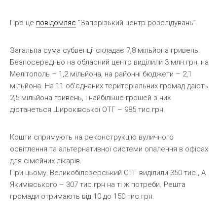
Про це
повідомляє
“Запорізький центр розслідувань”.
Загальна сума субвенції складає 7,8 мільйона гривень.
Безпосередньо на обласний центр виділили 3 млн.грн, на
Мелітополь – 1,2 мільйона, на районні бюджети – 2,1
мільйона. На 11 об’єднаних територіальних громад дають
2,5 мільйона гривень, і найбільше грошей з них
дістанеться Широківської ОТГ – 985 тис.грн.
Кошти спрямують на реконструкцію вуличного
освітлення та альтернативної системи опалення в офісах
для сімейних лікарів.
При цьому, Великобілозерський ОТГ виділили 350 тис., А
Якимівського – 307 тис.грн на ті ж потреби. Решта
громади отримають від 10 до 150 тис.грн.