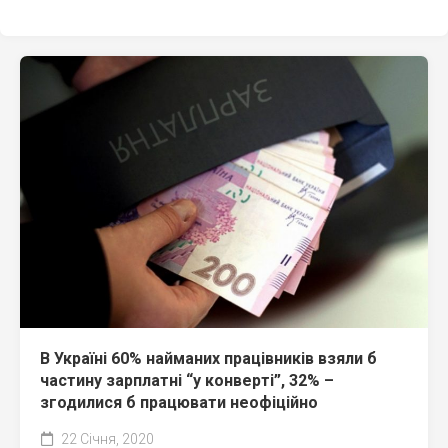
В Україні 60% найманих працівників взяли б
частину зарплатні “у конверті”, 32% –
згодилися б працювати неофіційно
22 Січня, 2020