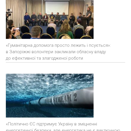
«Гуманітарна допомога просто лежить і псується»:
в Запоріжжі волонтери закликали обласну владу
до ефективної та злагодженої роботи
«Політично ЄС підтримує Україну в зміцненні
енергетичної безпеки, але енергетика не є виключною