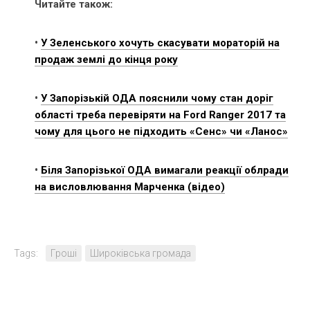
Читайте також:
•
У Зеленського хочуть скасувати мораторій на
продаж землі до кінця року
•
У Запорізькій ОДА пояснили чому стан доріг
області треба перевіряти на Ford Ranger 2017 та
чому для цього не підходить «Сенс» чи «Ланос»
•
Біля Запорізької ОДА вимагали реакції облради
на висловлювання Марченка (відео)
Tags:
Гроші
Широківська громада