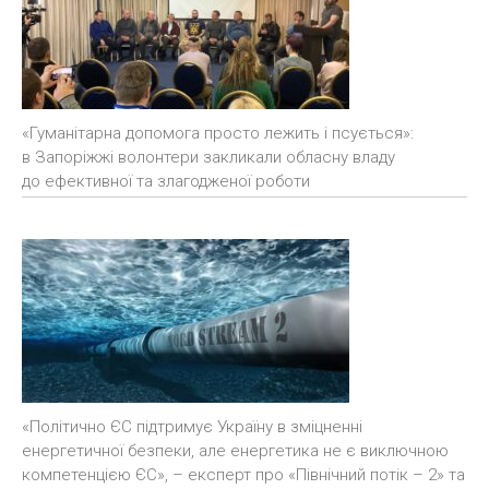
«Гуманітарна допомога просто лежить і псується»:
в Запоріжжі волонтери закликали обласну владу
до ефективної та злагодженої роботи
«Політично ЄС підтримує Україну в зміцненні
енергетичної безпеки, але енергетика не є виключною
компетенцією ЄС», – експерт про «Північний потік – 2» та