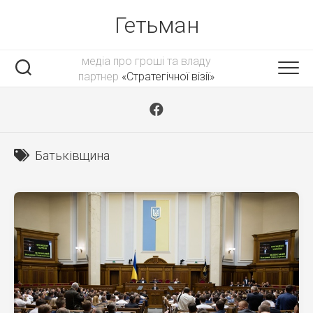
Skip
Гетьман
to
content
медіа про гроші та владу
партнер
«Стратегічної візії»
Батьківщина