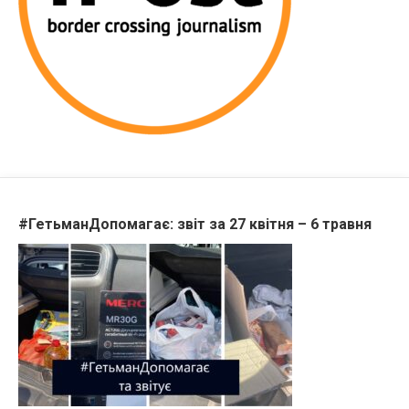
#ГетьманДопомагає: звіт за 27 квітня – 6 травня