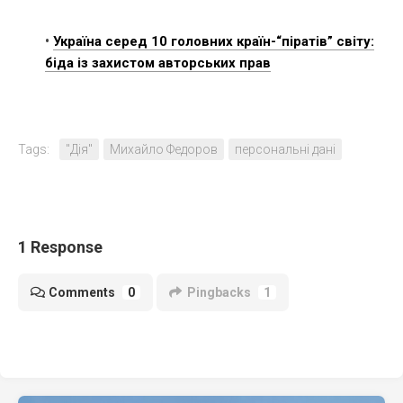
•
Україна серед 10 головних країн-“піратів” світу:
біда із захистом авторських прав
Tags:
"Дія"
Михайло Федоров
персональні дані
1 Response
Comments
0
Pingbacks
1