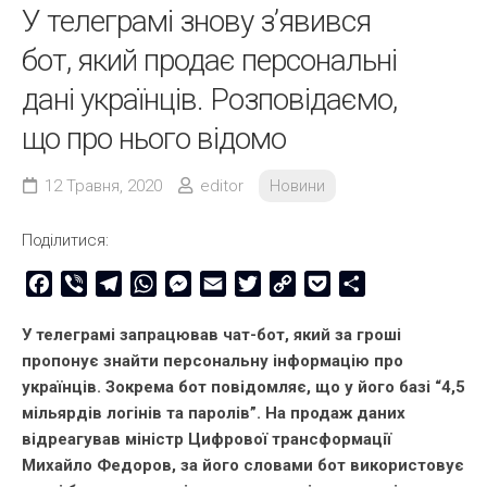
У телеграмі знову з’явився
бот, який продає персональні
дані українців. Розповідаємо,
що про нього відомо
12 Травня, 2020
editor
Новини
Поділитися:
Facebook
Viber
Telegram
WhatsApp
Messenger
Email
Twitter
Copy
Pocket
Share
Link
У телеграмі запрацював чат-бот, який за гроші
пропонує знайти персональну інформацію про
українців. Зокрема бот повідомляє, що у його базі “4,5
мільярдів логінів та паролів”. На продаж даних
відреагував міністр Цифрової трансформації
Михайло Федоров, за його словами бот використовує