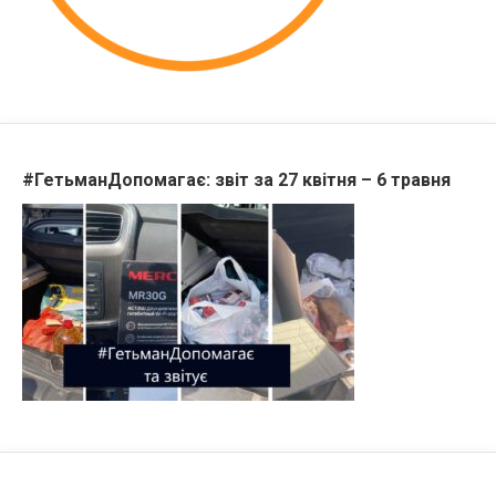
#ГетьманДопомагає: звіт за 27 квітня – 6 травня