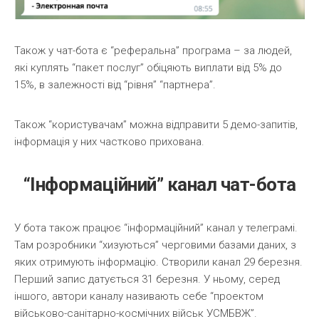
Також у чат-бота є “реферальна” програма – за людей,
які куплять “пакет послуг” обіцяють виплати від 5% до
15%, в залежності від “рівня” “партнера”.
Також “користувачам” можна відправити 5 демо-запитів,
інформація у них частково прихована.
“Інформаційний” канал чат-бота
У бота також працює “інформаційний” канал у телеграмі.
Там розробники “хизуються” черговими базами даних, з
яких отримують інформацію. Створили канал 29 березня.
Перший запис датується 31 березня. У ньому, серед
іншого, автори каналу називають себе “проектом
військово-санітарно-космічних військ УСМБВЖ”.