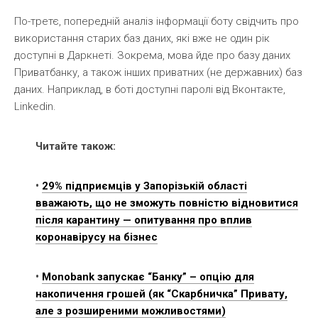
По-третє, попередній аналіз інформації боту свідчить про
використання старих баз даних, які вже не один рік
доступні в Даркнеті. Зокрема, мова йде про базу даних
Приватбанку, а також інших приватних (не державних) баз
даних. Наприклад, в боті доступні паролі від Вконтакте,
Linkedin.
Читайте також:
•
29% підприємців у Запорізькій області
вважають, що не зможуть повністю відновитися
після карантину — опитування про вплив
коронавірусу на бізнес
•
Monobank запускає “Банку” – опцію для
накопичення грошей (як “Скарбничка” Привату,
але з розширеними можливостями)