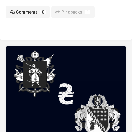
Comments
0
Pingbacks
1