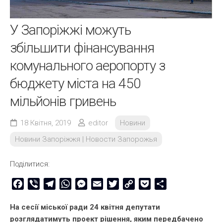
У Запоріжжі можуть
збільшити фінансування
комунального аеропорту з
бюджету міста на 450
мільйонів гривень
18 Квітня, 2019
editor
Новини
Новини Запоріжжя | Новости Запорожья
Поділитися:
Facebook
Viber
Telegram
WhatsApp
Messenger
Email
Twitter
Copy
Pocket
Share
Link
На сесії міської ради 24 квітня депутати
розглядатимуть проект рішення, яким передбачено