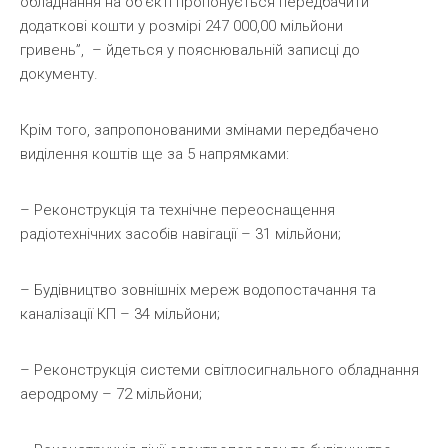
обладнання на об’єкті пропонується передбачити
додаткові кошти у розмірі 247 000,00 мільйони
гривень”, – йдеться у пояснювальній записці до
документу.
Крім того, запропонованими змінами передбачено
виділення коштів ще за 5 напрямками:
– Реконструкція та технічне переоснащення
радіотехнічних засобів навігації – 31 мільйони;
– Будівництво зовнішніх мереж водопостачання та
каналізації КП – 34 мільйони;
– Реконструкція системи світлосигнального обладнання
аеродрому – 72 мільйони;