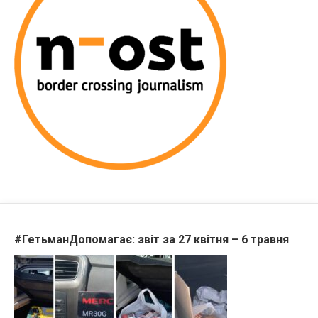
#ГетьманДопомагає: звіт за 27 квітня – 6 травня