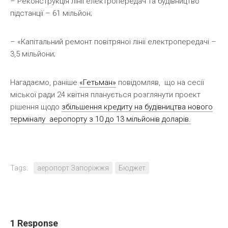
– Реконструкція лінії електропередач та будівництво
підстанції – 61 мільйон;
– «Капітальний ремонт повітряної лінії електропередачі –
3,5 мільйони;
Нагадаємо, раніше
«Гетьман»
повідомляв, що на сесії
міської ради 24 квітня планується розглянути проект
рішення щодо
збільшення кредиту на будівництва нового
терміналу аеропорту з 10 до 13 мільйонів доларів.
Tags:
аеропорт Запоріжжя
Бюджет
1 Response