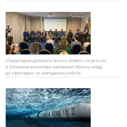
«Гуманітарна допомога просто лежить і псується»:
в Запоріжжі волонтери закликали обласну владу
до ефективної та злагодженої роботи