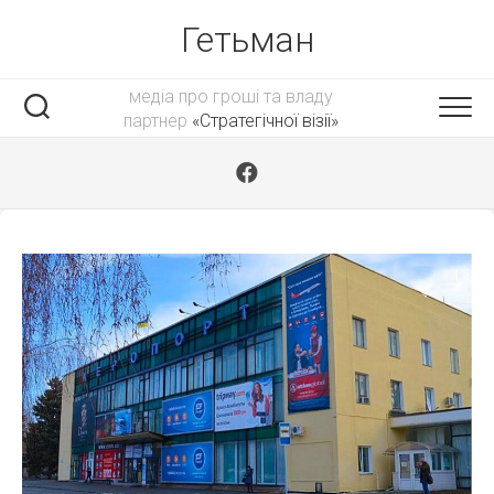
Skip
Гетьман
to
content
медіа про гроші та владу
партнер
«Стратегічної візії»