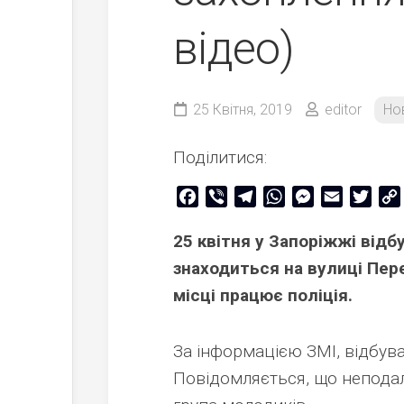
відео)
25 Квітня, 2019
editor
Но
Поділитися:
Facebook
Viber
Telegram
WhatsApp
Messenger
Email
Twitt
25 квітня у Запоріжжі відб
знаходиться на вулиці Пере
місці працює поліція.
За інформацією ЗМІ, відбув
Повідомляється, що неподал