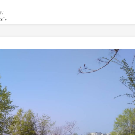
ду
зії»