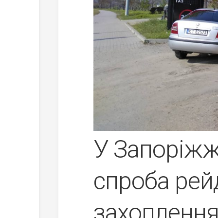
У Запоріжж
спроба рей
захоплення