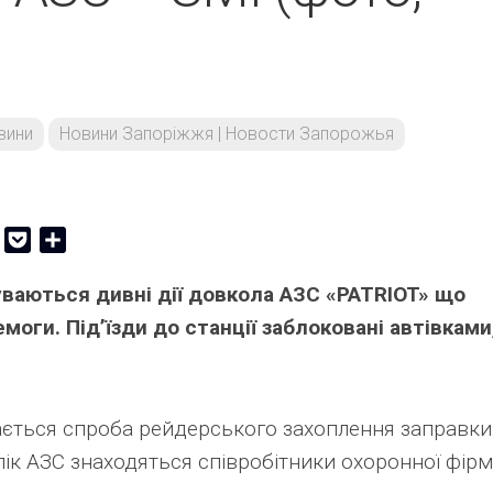
вини
Новини Запоріжжя | Новости Запорожья
er
Copy
Pocket
Share
Link
уваються дивні дії довкола АЗС «PATRIOT» що
моги. Під’їзди до станції заблоковані автівками
ається спроба рейдерського захоплення заправки
ік АЗС знаходяться співробітники охоронної фірм