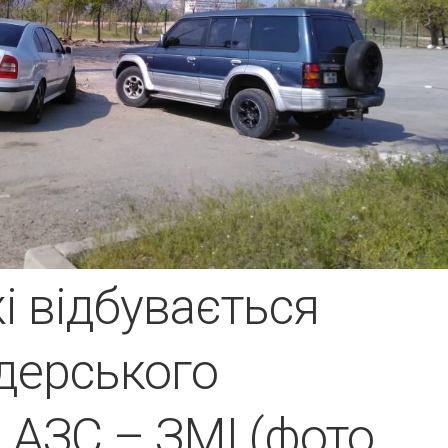
і відбувається
дерського
 АЗС – ЗМІ (фото,