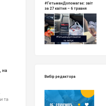
#ГетьманДопомагає: звіт
за 27 квітня – 6 травня
, на
Вибір редактора
.
и та