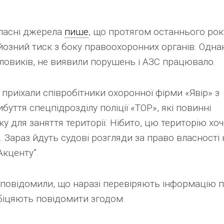
власні джерела
пише
, що протягом останнього рок
озний тиск з боку правоохоронних органів. Однак
силовиків, не виявили порушень і АЗС працювало.
ї приїхали співробітники охоронної фірми «Явір» з
буття спецпідрозділу поліції «ТОР», які повинні
у для заняття території. Нібито, цю територію хоч
 Зараз йдуть судові розгляди за право власності 
Акценту”.
ті повідомили, що наразі перевіряють інформацію 
обіцяють повідомити згодом.