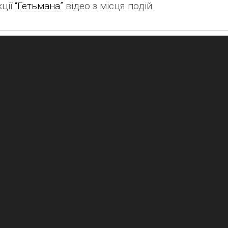
кції
“Гетьмана”
відео з місця подій.