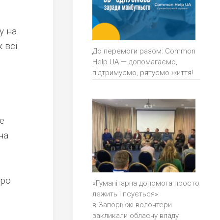
у на
 всі
До перемоги разом: Common
Help UA — допомагаємо,
підтримуємо, рятуємо життя!
е
на
про
«Гуманітарна допомога просто
лежить і псується»:
в Запоріжжі волонтери
закликали обласну владу