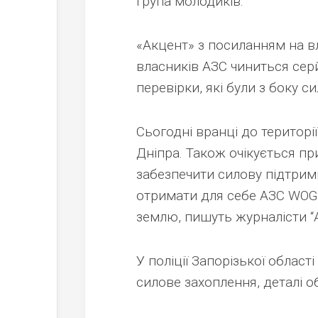
група молодиків.
«Акцент» з посиланням на 
власників АЗС чиниться серй
перевірки, які були з боку 
Сьогодні вранці до територі
Дніпра. Також очікується при
забезпечити силову підтримк
отримати для себе АЗС WOG.
землю, пишуть журналісти “
У поліції Запорізької облас
силове захоплення, деталі 