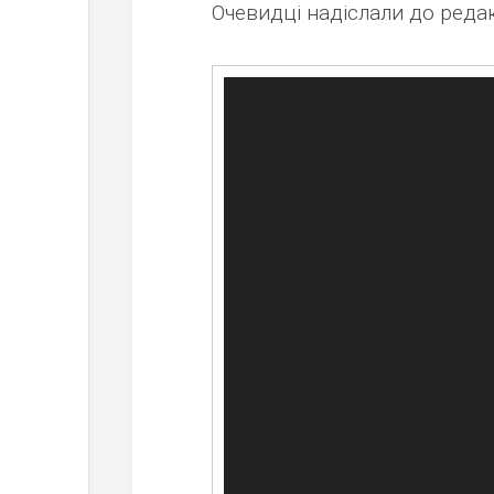
Очевидці надіслали до реда
Відеопрогравач