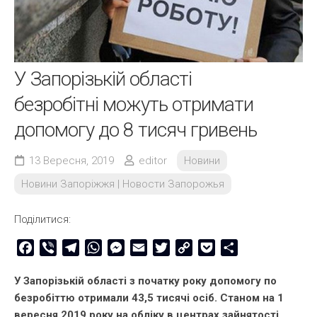
У Запорізькій області
безробітні можуть отримати
допомогу до 8 тисяч гривень
13 Вересня, 2019
editor
Новини
Новини Запоріжжя | Новости Запорожья
Поділитися:
Facebook
Viber
Telegram
WhatsApp
Messenger
Email
Twitter
Copy
Pocket
Share
Link
У Запорізькій області з початку року допомогу по
безробіттю отримали 43,5 тисячі осіб. Станом на 1
вересня 2019 року на обліку в центрах зайнятості