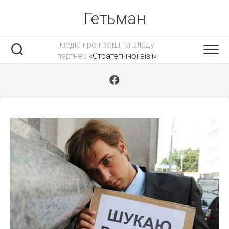
Skip
Гетьман
to
content
медіа про гроші та владу
партнер
«Стратегічної візії»