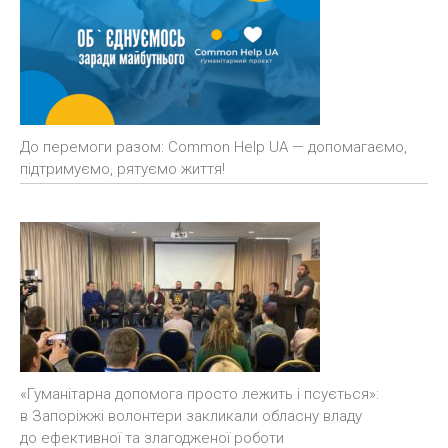
До перемоги разом: Common Help UA — допомагаємо,
підтримуємо, рятуємо життя!
«Гуманітарна допомога просто лежить і псується»:
в Запоріжжі волонтери закликали обласну владу
до ефективної та злагодженої роботи