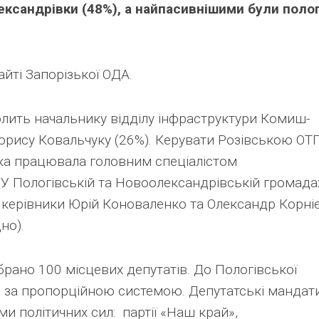
ксандрівки (48%), а найпасивнішими були полог
йті Запорізької ОДА.
олить начальнику відділу інфраструктури Комиш-
орису Ковальчуку (26%). Керувати Розівською ОТ
яка працювала головним спеціалістом
 У Пологівській та Новоолександрівській громада
і керівники Юрій Коноваленко та Олександр Корні
но).
брано 100 місцевих депутатів. До Пологівської
я за пропорційною системою. Депутатські мандат
и політичних сил: партії «Наш край»,