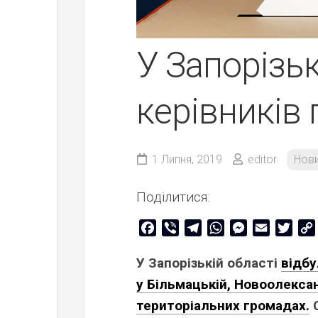
У Запорізьк
керівників 
1 Липня, 2019
editor
Нов
Поділитися:
Facebook
Viber
Telegram
WhatsApp
Messenger
Email
Twitt
У Запорізькій області
відбу
у Більмацькій, Новоолексан
територіальних громадах.
С