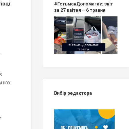
івці
#ГетьманДопомагає: звіт
за 27 квітня – 6 травня
Г
х
єнко
Вибір редактора
и