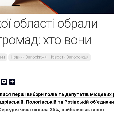
ої області обрали
громад: хто вони
ини
Новини Запоріжжя | Новости Запорожья
er
Copy
Pocket
Share
Link
лися перші вибори голів та депутатів місцевих
дрівській, Пологівській та Розівській об’єднан
ередня явка склала 35%, найбільш активно