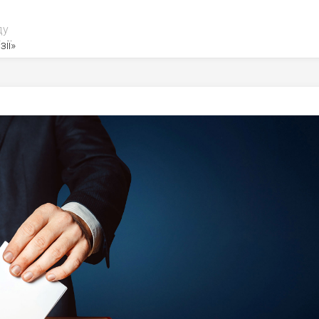
ду
зії»