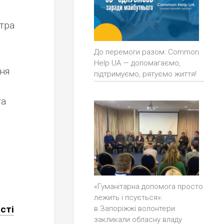
етра
До перемоги разом: Common
Help UA — допомагаємо,
ня
підтримуємо, рятуємо життя!
та
«Гуманітарна допомога просто
лежить і псується»:
сті
в Запоріжжі волонтери
закликали обласну владу