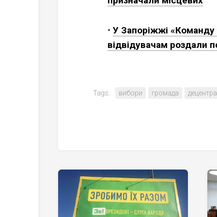
призначали місцевих
•
У Запоріжжі «Команду 
відвідувачам роздали п
Tags:
вибори
громада
децентра