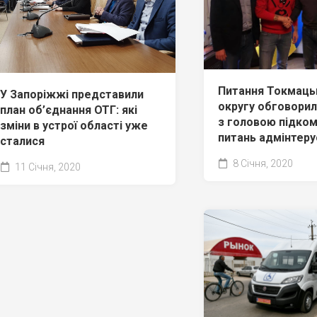
Питання Токмаць
У Запоріжжі представили
округу обговори
план об’єднання ОТГ: які
з головою підком
зміни в устрої області уже
питань адмінтер
сталися
8 Січня, 2020
11 Січня, 2020