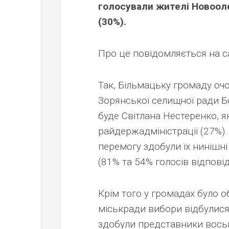
голосували жителі Новооле
(30%).
Про це повідомляється на са
Так, Більмацьку громаду оч
Зорянської селищної ради Б
буде Світлана Нестеренко, 
райдержадміністрації (27%).
перемогу здобули їх нинішн
(81% та 54% голосів відповід
Крім того у громадах було о
міськради вибори відбулис
здобули представники восьм