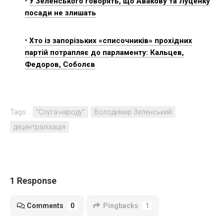
•
У Зеленського говорять, що Авакову та Луценку
посади не злишать
•
Хто із запорізьких «списочників» прохідних
партій потрапляє до парламенту: Кальцев,
Федоров, Соболєв
Tags:
"Слуга народу"
Володимир Зеленський
децентралізація
1 Response
Comments
0
Pingbacks
1