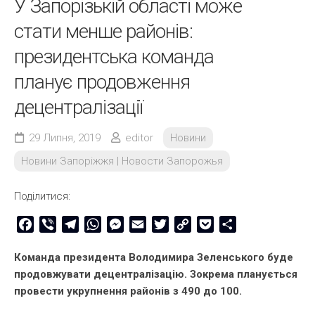
У Запорізькій області може
стати менше районів:
президентська команда
планує продовження
децентралізації
29 Липня, 2019
editor
Новини
Новини Запоріжжя | Новости Запорожья
Поділитися:
Facebook
Viber
Telegram
WhatsApp
Messenger
Email
Twitter
Copy
Pocket
Share
Link
Команда президента Володимира Зеленського буде
продовжувати децентралізацію. Зокрема планується
провести укрупнення районів з 490 до 100.