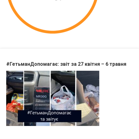
#ГетьманДопомагає: звіт за 27 квітня – 6 травня