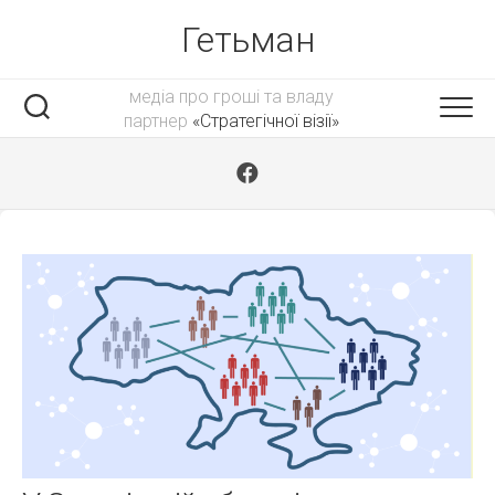
Skip
Гетьман
to
content
медіа про гроші та владу
партнер
«Стратегічної візії»