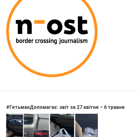
#ГетьманДопомагає: звіт за 27 квітня – 6 травня