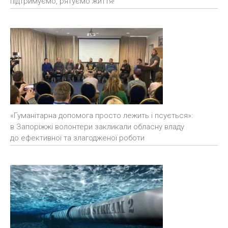
підтримуємо, рятуємо життя!
«Гуманітарна допомога просто лежить і псується»:
в Запоріжжі волонтери закликали обласну владу
до ефективної та злагодженої роботи