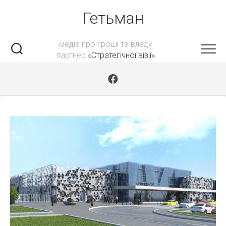
Skip
Гетьман
to
content
медіа про гроші та владу
партнер
«Стратегічної візії»