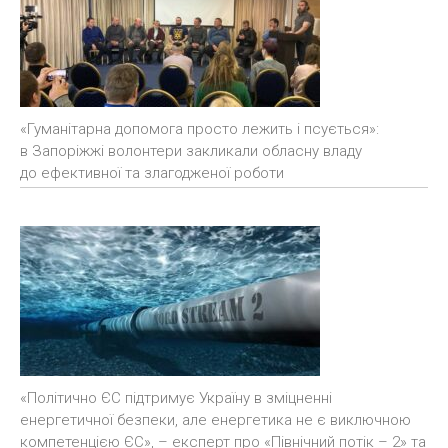
«Гуманітарна допомога просто лежить і псується»:
в Запоріжжі волонтери закликали обласну владу
до ефективної та злагодженої роботи
«Політично ЄС підтримує Україну в зміцненні
енергетичної безпеки, але енергетика не є виключною
компетенцією ЄС», – експерт про «Північний потік – 2» та