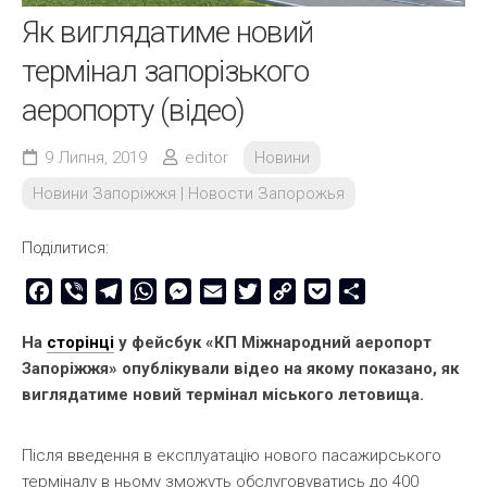
Як виглядатиме новий
термінал запорізького
аеропорту (відео)
9 Липня, 2019
editor
Новини
Новини Запоріжжя | Новости Запорожья
Поділитися:
Facebook
Viber
Telegram
WhatsApp
Messenger
Email
Twitter
Copy
Pocket
Share
Link
На
сторінці
у фейсбук «КП Міжнародний аеропорт
Запоріжжя» опублікували відео на якому показано, як
виглядатиме новий термінал міського летовища.
Після введення в експлуатацію нового пасажирського
терміналу в ньому зможуть обслуговуватись до 400