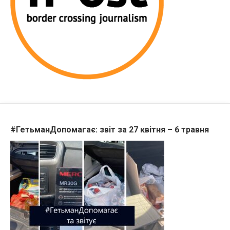
#ГетьманДопомагає: звіт за 27 квітня – 6 травня