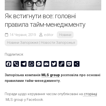
Як встигнути все: головні
правила тайм-менеджменту
14 Червня, 2019
editor
Новини
Новини Запоріжжя | Новости Запорожья
Поділитися:
Facebook
Viber
Telegram
WhatsApp
Messenger
Email
Twitter
Copy
Pocket
Share
Link
Запорізька компанія
MLS group
розповіла про основні
правилами тайм-менеджменту.
Поради щодо керування часом опубліковані на
сторінці
MLS group у Facebook.