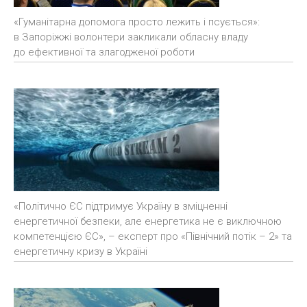
«Гуманітарна допомога просто лежить і псується»:
в Запоріжжі волонтери закликали обласну владу
до ефективної та злагодженої роботи
«Політично ЄС підтримує Україну в зміцненні
енергетичної безпеки, але енергетика не є виключною
компетенцією ЄС», – експерт про «Північний потік – 2» та
енергетичну кризу в Україні