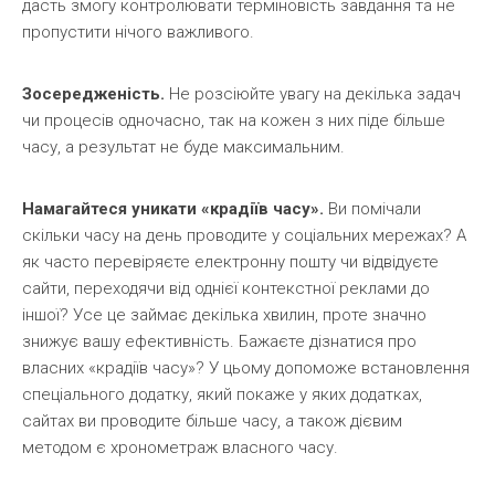
дасть змогу контролювати терміновість завдання та не
пропустити нічого важливого.
Зосередженість.
Не розсіюйте увагу на декілька задач
чи процесів одночасно, так на кожен з них піде більше
часу, а результат не буде максимальним.
Намагайтеся уникати «крадіїв часу».
Ви помічали
скільки часу на день проводите у соціальних мережах? А
як часто перевіряєте електронну пошту чи відвідуєте
сайти, переходячи від однієї контекстної реклами до
іншої? Усе це займає декілька хвилин, проте значно
знижує вашу ефективність. Бажаєте дізнатися про
власних «крадіїв часу»? У цьому допоможе встановлення
спеціального додатку, який покаже у яких додатках,
сайтах ви проводите більше часу, а також дієвим
методом є хронометраж власного часу.