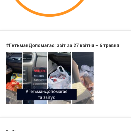
#ГетьманДопомагає: звіт за 27 квітня – 6 травня