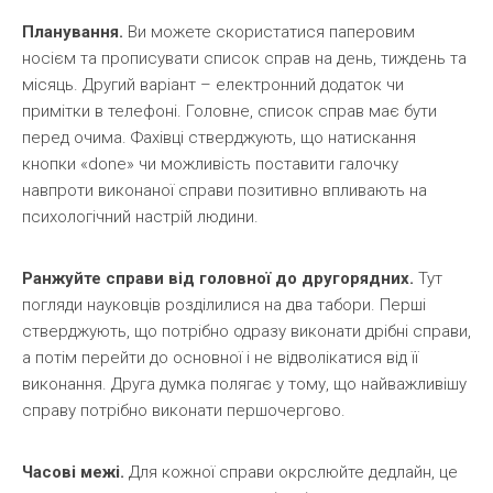
Планування.
Ви можете скористатися паперовим
носієм та прописувати список справ на день, тиждень та
місяць. Другий варіант – електронний додаток чи
примітки в телефоні. Головне, список справ має бути
перед очима. Фахівці стверджують, що натискання
кнопки «done» чи можливість поставити галочку
навпроти виконаної справи позитивно впливають на
психологічний настрій людини.
Ранжуйте справи від головної до другорядних.
Тут
погляди науковців розділилися на два табори. Перші
стверджують, що потрібно одразу виконати дрібні справи,
а потім перейти до основної і не відволікатися від її
виконання. Друга думка полягає у тому, що найважливішу
справу потрібно виконати першочергово.
Часові межі.
Для кожної справи окрслюйте дедлайн, це