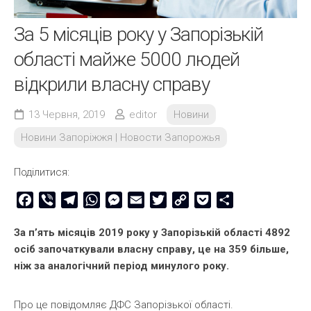
За 5 місяців року у Запорізькій
області майже 5000 людей
відкрили власну справу
13 Червня, 2019
editor
Новини
Новини Запоріжжя | Новости Запорожья
Поділитися:
Facebook
Viber
Telegram
WhatsApp
Messenger
Email
Twitter
Copy
Pocket
Share
Link
За п’ять місяців 2019 року у Запорізькій області 4892
осіб започаткували власну справу, це на 359 більше,
ніж за аналогічний період минулого року.
Про це повідомляє ДФС Запорізької області.