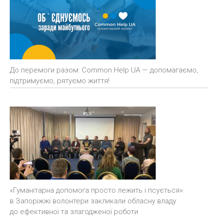
До перемоги разом: Common Help UA — допомагаємо,
підтримуємо, рятуємо життя!
«Гуманітарна допомога просто лежить і псується»:
в Запоріжжі волонтери закликали обласну владу
до ефективної та злагодженої роботи