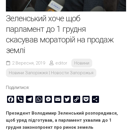
Зеленський хоче щоб
парламент до 1 грудня
скасував мораторій на продаж
землі
2 Вересня, 2019
editor
Новини
Новини Запоріжжя | Новости Запорожья
Поділитися:
Facebook
Viber
Telegram
WhatsApp
Messenger
Email
Twitter
Copy
Pocket
Share
Link
Президент Володимир Зеленський розпорядився,
щоб уряд підготував, а парламент ухвалив до 1
грудня законопроект про ринок земель