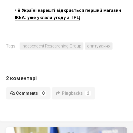
•
В Україні нарешті відкриється перший магазин
ІКЕА: уже уклали угоду з ТРЦ
Tags:
Independent Researching Group
опитування
2 коментарі
Comments
0
Pingbacks
2