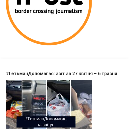
#ГетьманДопомагає: звіт за 27 квітня – 6 травня