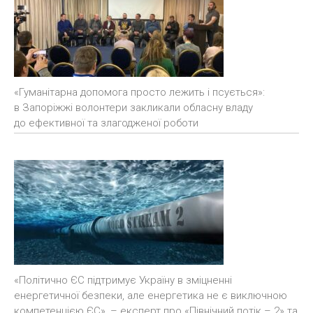
«Гуманітарна допомога просто лежить і псується»:
в Запоріжжі волонтери закликали обласну владу
до ефективної та злагодженої роботи
«Політично ЄС підтримує Україну в зміцненні
енергетичної безпеки, але енергетика не є виключною
компетенцією ЄС», – експерт про «Північний потік – 2» та