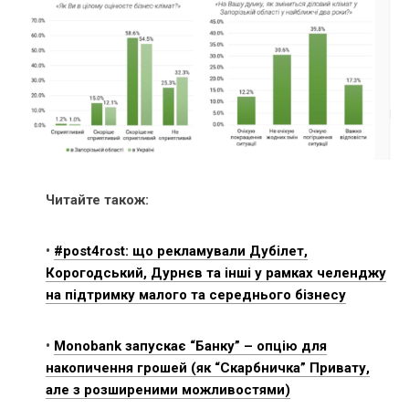
Читайте також:
•
#post4rost: що рекламували Дубілет,
Корогодський, Дурнєв та інші у рамках челенджу
на підтримку малого та середнього бізнесу
•
Monobank запускає “Банку” – опцію для
накопичення грошей (як “Скарбничка” Привату,
але з розширеними можливостями)