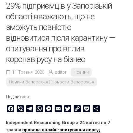
29% підприємців у Запорізькій
області вважають, що не
зможуть повністю
відновитися після карантину —
опитування про вплив
коронавірусу на бізнес
11 Травня, 2020
editor
Новини
Новини Запоріжжя | Новости Запорожья
Поділитися:
Facebook
Viber
Telegram
WhatsApp
Messenger
Email
Twitter
Copy
Pocket
Share
Link
Independent Researching Group з 24 квітня по 7
травня
провела онлайн-опитування серед