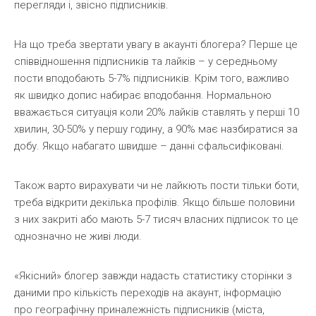
перегляди і, звісно підписників.
На що треба звертати увагу в акаунті блогера? Перше це
співвідношення підписників та лайків – у середньому
пости вподобають 5-7% підписників. Крім того, важливо
як швидко допис набирає вподобання. Нормальною
вважається ситуація коли 20% лайків ставлять у перші 10
хвилин, 30-50% у першу годину, а 90% має назбиратися за
добу. Якщо набагато швидше – данні сфальсифіковані.
Також варто вирахувати чи не лайкють пости тільки боти,
треба відкрити декілька профілів. Якщо більше половини
з них закриті або мають 5-7 тисяч власних підписок то це
однозначно не живі люди.
«Якісний» блогер завжди надасть статистику сторінки з
даними про кількість переходів на акаунт, інформацію
про географічну приналежність підписників (міста,