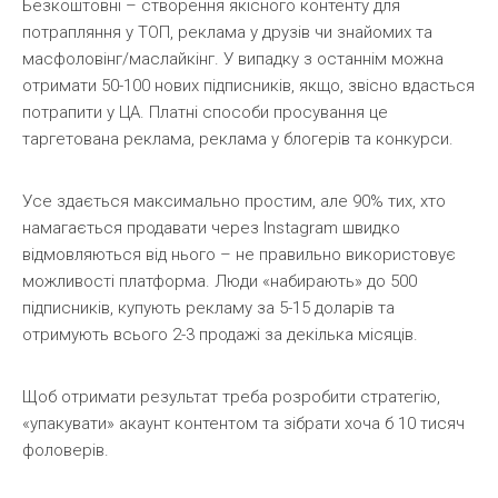
Безкоштовні – створення якісного контенту для
потрапляння у ТОП, реклама у друзів чи знайомих та
масфоловінг/маслайкінг. У випадку з останнім можна
отримати 50-100 нових підписників, якщо, звісно вдасться
потрапити у ЦА. Платні способи просування це
таргетована реклама, реклама у блогерів та конкурси.
Усе здається максимально простим, але 90% тих, хто
намагається продавати через Instagram швидко
відмовляються від нього – не правильно використовує
можливості платформа. Люди «набирають» до 500
підписників, купують рекламу за 5-15 доларів та
отримують всього 2-3 продажі за декілька місяців.
Щоб отримати результат треба розробити стратегію,
«упакувати» акаунт контентом та зібрати хоча б 10 тисяч
фоловерів.