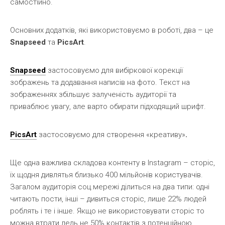
самостійно.
Основних додатків, які використовуємо в роботі, два – це
Snapseed
та
PicsArt
.
Snapseed
застосовуємо для вибіркової корекції
зображень та додавання написів на фото. Текст на
зображеннях збільшує залученість аудиторії та
приваблює увагу, але варто обирати підходящий шрифт.
PicsArt
застосовуємо для створення «креативу»
.
Ще одна важлива складова контенту в Instagram – сторіс,
їх щодня дивлятья близько 400 мільйонів користувачів.
Загалом аудиторія соц.мережі ділиться на два типи: одні
читають пости, інші – дивиться сторіс, лише 22% людей
роблять і те і інше. Якщо не використовувати сторіс то
можна втрати ледь не 50% контактів з потенційною