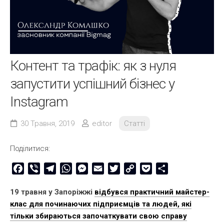
Контент та трафік: як з нуля
запустити успішний бізнес у
Instagram
30 Травня, 2019
editor
Статті
Поділитися:
Facebook
Viber
Telegram
WhatsApp
Messenger
Email
Twitter
Copy
Pocket
Share
Link
19 травня у Запоріжжі
відбувся практичний майстер-
клас для починаючих підприємців та людей, які
тільки збираються започаткувати свою справу