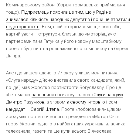
Комунарському районі (борди, громадська приймальня
тощо).
Підприємець пояснив це тим, що у Раді не
знизилася кількість народних депутатів і вони не втратили
недоторканість
. Втім, в цій історії маємо ще один збіг,
вартий уваги – структури, близькі до «моторівців» є
партнерами пана Гатунка у його новому масштабному
проекті будівництва розважального комплексу на березі
Дніпра.
Але і до вищезгаданого 77 округу лишилися питання.
«Слуга народу» дійсно виставила свого кандидата, який,
по ідеї, має жорстко протистояти Богуслаєву. Про це
«Гетьмана»
запевняли спочатку голова «Слуги народу»
Дмитро Разумков
, а згодом
в своєму інтерв’ю і сам
кандидат – Сергій Штепа
. Проте «побоювання» цілком
зрозумілі: проти почесного президента «Мотор Січі»,
героя України, одного з найбагатших українців, власника
телеканала, газети та ще купи всього В’ячеслава