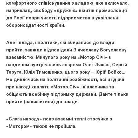
комфортного співіснування з владою, яке включало,
наприклад, свободу «дружніх» візитів промисловця
до Росії попри участь підприємства в укріпленні
обороноздатності країни.
Але і влада, і політики, які збиралися до влади
прийти, завжди відповідали В’ячеславу Богуслаєву
взаємністю. Минулого року на «Мотор Січі» з
нардепом зустрічались зокрема Олег Ляшко, Сергій
Тарута, Юлія Тимошенко, цього року – Юрій Бойко…
Не дивлячись на політичні розбіжності, всі ці діячі
при нагоді хвалять «Мотор Січ» і її власника та
обіцяють всебічну підтримку держави. Дайте тільки
прийти (залишитися) до влади.
«Слуга народу» повз взаємні теплі стосунки з
«Мотором» також не пройшла.