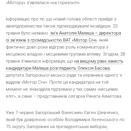
«Мотору» з’являлася «на горизонті».
Інформацію про те, що новий голова області прийде з
авіапідприємства також підтверджували інсайдери. 23
травня було названо
ім’я Анатолія Малиша – директора
із зв’язків з громадськістю ВАТ «Мотор Січ»
, який
фактично довгі роки відіграє роль комунікатора з
місцевою владою і місцевими групами впливу. Згодом, 28
травня з’явилася інформація, що
на вищому рівні замість
кандидатури Малиша розглядають Олексія Басова
,
депутата Запорізької міської ради та керівника одного з
відділів «Мотор Січі». Проте ця кандидатура на той
момент не знаходила підтримки у тих самих «місцевих
еліт», а саме – представників олігарха Рината Ахметова.
Уже 7 червня Запорізький бізнесмен Євген Шевченко,
який був довіреною особою Володимира Зеленського по
75 округу Запоріжжя на президентських виборах,