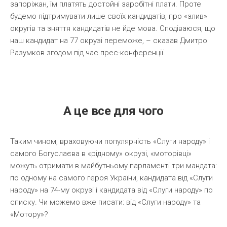
запоріжан, їм платять достойні заробітні плати. Проте
будемо підтримувати лише своїх кандидатів, про «злив»
округів та зняття кандидатів не йде мова. Сподіваюся, що
наш кандидат на 77 окрузі переможе, – сказав Дмитро
Разумков згодом під час прес-конференції.
А це все для чого
Таким чином, враховуючи популярність «Слуги народу» і
самого Богуслаєва в «рідному» окрузі, «моторівці»
можуть отримати в майбутньому парламенті три мандата:
по одному на самого героя України, кандидата від «Слуги
народу» на 74-му окрузі і кандидата від «Слуги народу» по
списку. Чи можемо вже писати: від «Слуги народу» та
«Мотору»?