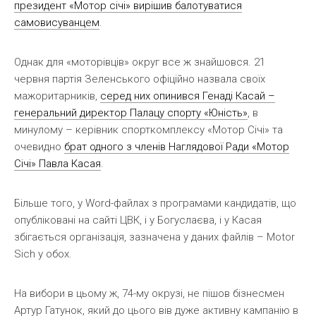
президент «Мотор січі» вирішив балотуватися
самовисуванцем
.
Однак для «моторівців» округ все ж знайшовся. 21
червня партія Зеленського офіційно назвала своїх
мажоритарників,
серед них опинився Генаді Касай –
генеральний директор Палацу спорту «Юність»
, в
минулому – керівник спорткомплексу «Мотор Січі» та
очевидно
брат одного з членів Наглядової Ради «Мотор
Січі» Павла Касая
.
Більше того, у Word-файлах з програмами кандидатів, що
опубліковані на сайті ЦВК, і у Богуслаєва, і у Касая
збігається організація, зазначена у даних файлів – Motor
Sich у обох.
На вибори в цьому ж, 74-му окрузі, не пішов бізнесмен
Артур Гатунок, який до цього вів дуже активну кампанію в