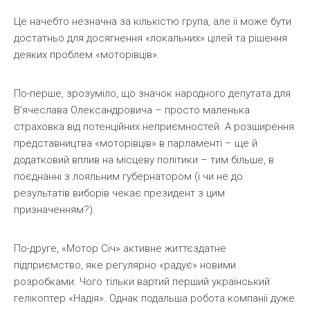
Це начебто незначна за кількістю група, але її може бути
достатньо для досягнення «локальних» цілей та рішення
деяких проблем «моторівців».
По-перше, зрозуміло, що значок народного депутата для
В’ячеслава Олександровича – просто маленька
страховка від потенційних неприємностей. А розширення
представництва «моторівців» в парламенті – ще й
додатковий вплив на місцеву політики – тим більше, в
поєднанні з лояльним губернатором (і чи не до
результатів виборів чекає президент з цим
призначенням?).
По-друге, «Мотор Січ» активне життєздатне
підприємство, яке регулярно «радує» новими
розробками. Чого тільки вартий перший український
гелікоптер «Надія». Однак подальша робота компанії дуже