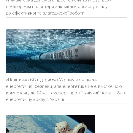
«Гуманітарна допомога просто лежить і псується»:
в Запоріжжі волонтери закликали обласну владу
до ефективної та злагодженої роботи
«Політично ЄС підтримує Україну в зміцненні
енергетичної безпеки, але енергетика не є виключною
компетенцією ЄС», – експерт про «Північний потік – 2» та
енергетичну кризу в Україні