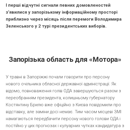
І перші відчутні сигнали певних домовленостей
з’явилися у запорізькому інформаційному просторі
приблизно через місяць після перемоги Володимира
Зеленського у 2 турі президентських виборів.
Запорізька область для «Мотора»
У травні в Запоріжжі почали говорити про персону
нового очільника обласної державної адміністрації. Як
відомо, повноваження голів ОДА завершуються разом з
переобранням президента, колишньому губернатору
Костянтину Брилю вже офіційно з Києва повідомили про
відставку, але заміни досі немає. Тим часом місцеві ЗМІ
намагаються передбачити персону нового голови ОДА і
постійно у цих прогнозах і кулуарних чутках кандидатура з