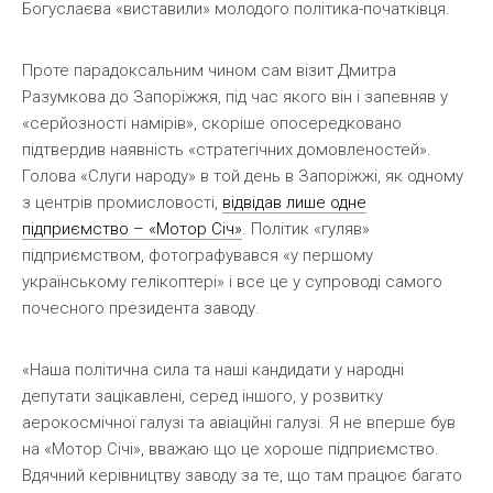
Богуслаєва «виставили» молодого політика-початківця.
Проте парадоксальним чином сам візит Дмитра
Разумкова до Запоріжжя, під час якого він і запевняв у
«серйозності намірів», скоріше опосередковано
підтвердив наявність «стратегічних домовленостей».
Голова «Слуги народу» в той день в Запоріжжі, як одному
з центрів промисловості,
відвідав лише одне
підприємство – «Мотор Січ»
. Політик «гуляв»
підприємством, фотографувався «у першому
українському гелікоптері» і все це у супроводі самого
почесного президента заводу.
«Наша політична сила та наші кандидати у народні
депутати зацікавлені, серед іншого, у розвитку
аерокосмічної галузі та авіаційні галузі. Я не вперше був
на «Мотор Січі», вважаю що це хороше підприємство.
Вдячний керівництву заводу за те, що там працює багато