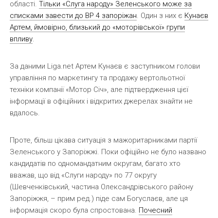
області.
Тільки «Слуга народу» Зеленського може за
списками завести до ВР 4 запоріжан
. Один з них є
Кунаєв
Артем, ймовірно, близький до «моторівської» групи
впливу
.
За даними Liga.net Артем Кунаєв є заступником голови
управління по маркетингу та продажу вертольотної
техніки компанії «Мотор Січ», але підтвердження цієї
інформації в офіційних і відкритих джерелах знайти не
вдалось.
Проте, більш цікава ситуація з мажоритарниками партії
Зеленського у Запоріжжі. Поки офіційно не було названо
кандидатів по одномандатним округам, багато хто
вважав, що від «Слуги народу» по 77 округу
(Шевченківський, частина Олександрівського району
Запоріжжя, – прим ред.) піде сам Богуслаєв, але ця
інформація скоро була спростована.
Почесний