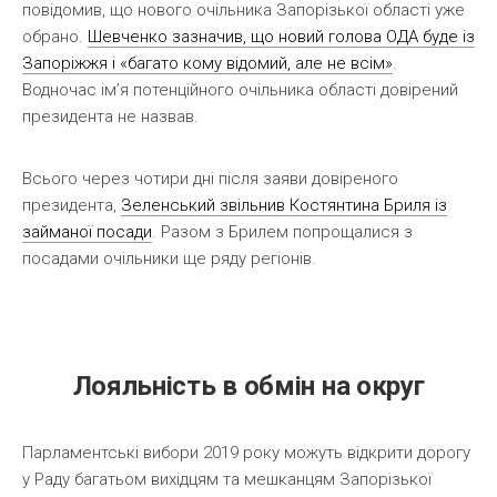
повідомив, що нового очільника Запорізької області уже
обрано.
Шевченко зазначив, що новий голова ОДА буде із
Запоріжжя і «багато кому відомий, але не всім»
.
Водночас ім’я потенційного очільника області довірений
президента не назвав.
Всього через чотири дні після заяви довіреного
президента,
Зеленський звільнив Костянтина Бриля із
займаної посади
. Разом з Брилем попрощалися з
посадами очільники ще ряду регіонів.
Лояльність в обмін на округ
Парламентські вибори 2019 року можуть відкрити дорогу
у Раду багатьом вихідцям та мешканцям Запорізької