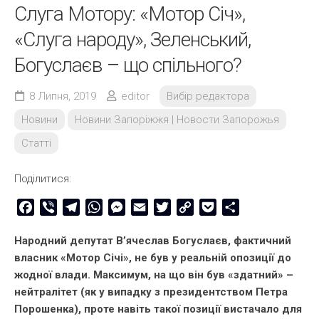
Слуга Мотору: «Мотор Січ»,
«Слуга народу», Зеленський,
Богуслаєв – що спільного?
8 Липня, 2019
editor
Вибір редактора
Новини
Новини Запоріжжя | Новости Запорожья
Статті
Поділитися:
Facebook
Viber
Telegram
WhatsApp
Messenger
Email
Twitter
Copy
Pocket
Share
Link
Народний депутат В’ячеслав Богуслаєв, фактичний
власник «Мотор Січі», не був у реальній опозиції до
жодної влади. Максимум, на що він був «здатний» –
нейтралітет (як у випадку з президентством Петра
Порошенка), проте навіть такої позиції вистачало для