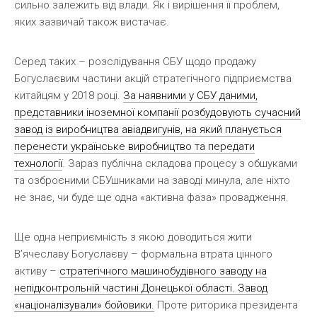
сильно залежить від влади. Як і вирішення її проблем,
яких зазвичай також вистачає.
Серед таких – розслідування СБУ щодо продажу
Богуслаєвим частини акцій стратегічного підприємства
китайцям у 2018 році.
За наявними у СБУ даними,
представники іноземної компанії розбудовують сучасний
завод із виробництва авіадвигунів, на який планується
перенести українське виробництво та передати
технології
. Зараз публічна складова процесу з обшуками
та озброєними СБУшниками на заводі минула, але ніхто
не знає, чи буде ще одна «активна фаза» провадження.
Ще одна неприємність з якою доводиться жити
В’ячеславу Богуслаєву – формальна втрата цінного
активу –
стратегічного машинобудівного заводу на
непідконтрольній частині Донецької області. Завод
«націоналізували» бойовики.
Проте риторика президента