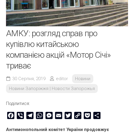
АМКУ: розгляд справ про
купівлю китайською
компанією акцій «Мотор Січі»
триває
30 Серпня, 2019
editor
Новини
Новини Запоріжжя | Новости Запорожья
Поділитися:
Facebook
Viber
Telegram
WhatsApp
Messenger
Email
Twitter
Copy
Pocket
Share
Link
Антимонопольний комітет України продовжує