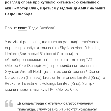
розгляд справ про купівлю китайською компанією
акції «Мотор Січі», йдеться у відповіді АМКУ на запит
Радіо Свобода.
Про це
пише
“Радіо Свобода”.
У комітеті розповіли, що в них на розгляді перебувають
справи про набуття компанією Skyrizon Aircraft Holdings
Limited (Британські Віргінські Острови) та
«Укроборонпромом» спільного контролю над ПАТ
«Мотор Січ» (Запоріжжя) і про придбання компанією
Skyrizon Aircraft Holdings Limited акцій компаній Granum
Corporation (Панама), Likatron Enterprises Limited (Кіпр) та
Reckoner Investment Holdings Limited (Кіпр). Усі три
компанії мають частку в ПАТ «Мотор Січ».
Ці концентрації є етапами багатоступеневої
трансакції, спрямованої на набуття компанією