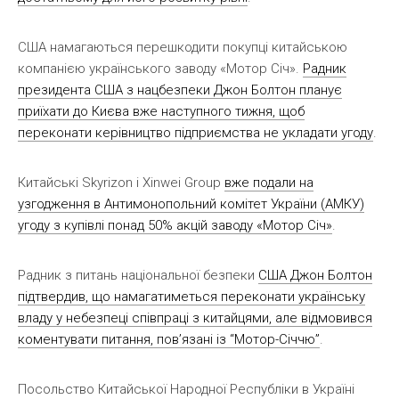
США намагаються перешкодити покупці китайською
компанією українського заводу «Мотор Січ».
Радник
президента США з нацбезпеки Джон Болтон планує
приїхати до Києва вже наступного тижня, щоб
переконати керівництво підприємства не укладати угоду
.
Китайські Skyrizon і Xinwei Group
вже подали на
узгодження в Антимонопольний комітет України (АМКУ)
угоду з купівлі понад 50% акцій заводу «Мотор Січ»
.
Радник з питань національної безпеки
США Джон Болтон
підтвердив, що намагатиметься переконати українську
владу у небезпеці співпраці з китайцями, але відмовився
коментувати питання, пов’язані із “Мотор-Січчю”
.
Посольство Китайської Народної Республіки в Україні