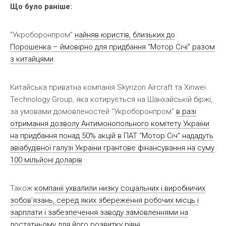
Що було раніше:
“Укроборонпром”
найняв юристів, близьких до
Порошенка – ймовірно для придбання “Мотор Січі” разом
з китайцями
.
Китайська приватна компанія Skyrizon Aircraft та Xinwei
Technology Group, яка котирується на Шанхайській біржі,
за умовами домовленостей “Укроборонпром”
в разі
отримання дозволу Антимонопольного комітету України
на придбання понад 50% акцій в ПАТ “Мотор Січ” нададуть
авіабудівної галузі України грантове фінансування на суму
100 мільйоні доларів
.
Також
компанії ухвалили низку соціальних і виробничих
зобов’язань, серед яких збереження робочих місць і
зарплати і забезпечення заводу замовленнями на
достатньому для його розвитку рівні
.