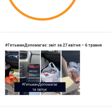
#ГетьманДопомагає: звіт за 27 квітня – 6 травня