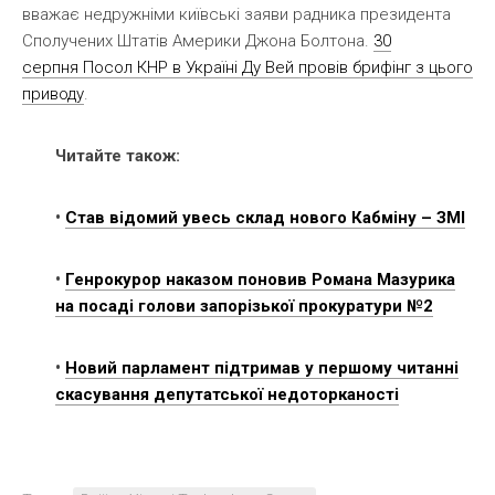
вважає недружніми київські заяви радника президента
Сполучених Штатів Америки Джона Болтона.
30
серпня Посол КНР в Україні Ду Вей провів брифінг з цього
приводу
.
Читайте також:
•
Став відомий увесь склад нового Кабміну – ЗМІ
•
Генрокурор наказом поновив Романа Мазурика
на посаді голови запорізької прокуратури №2
•
Новий парламент підтримав у першому читанні
скасування депутатської недоторканості