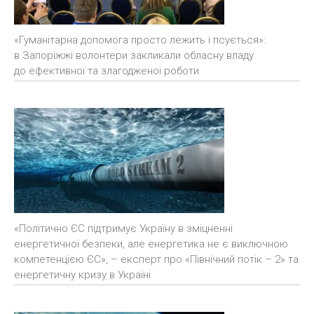
«Гуманітарна допомога просто лежить і псується»:
в Запоріжжі волонтери закликали обласну владу
до ефективної та злагодженої роботи
«Політично ЄС підтримує Україну в зміцненні
енергетичної безпеки, але енергетика не є виключною
компетенцією ЄС», – експерт про «Північний потік – 2» та
енергетичну кризу в Україні