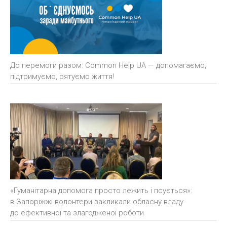
До перемоги разом: Common Help UA — допомагаємо,
підтримуємо, рятуємо життя!
«Гуманітарна допомога просто лежить і псується»:
в Запоріжжі волонтери закликали обласну владу
до ефективної та злагодженої роботи