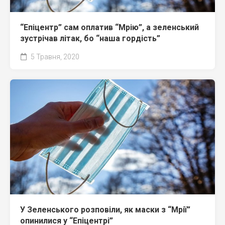
“Епіцентр” сам оплатив “Мрію”, а зеленський
зустрічав літак, бо “наша гордість”
5 Травня, 2020
У Зеленського розповіли, як маски з “Мрії”
опинилися у “Епіцентрі”