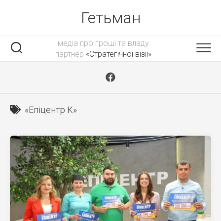
Skip
Гетьман
to
content
медіа про гроші та владу
партнер
«Стратегічної візії»
«Епіцентр К»